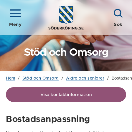
Meny
Sök
Stöd och Omsorg
Hem
/
Stöd och Omsorg
/
Äldre och seniorer
/
Bostadsan
Visa kontaktinformation
Bostadsanpassning