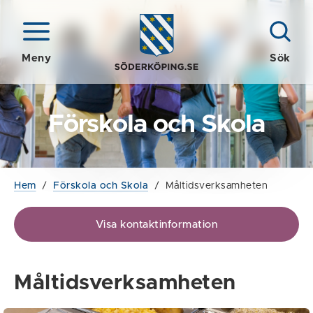
Meny
Sök
Förskola och Skola
Hem
/
Förskola och Skola
/
Måltidsverksamheten
Visa kontaktinformation
Måltidsverksamheten