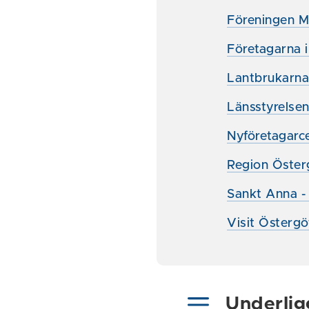
Föreningen M
Företagarna 
Lantbrukarna
Länsstyrelse
Nyföretagarc
Region Öster
Sankt Anna -
Visit Östergö
Underlig