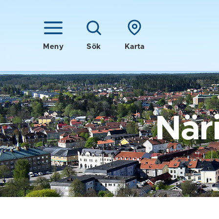
Meny
Sök
Karta
När