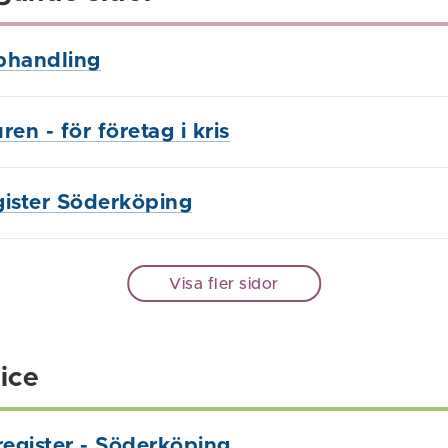
phandling
en - för företag i kris
gister Söderköping
Visa fler sidor
ice
register - Söderköping