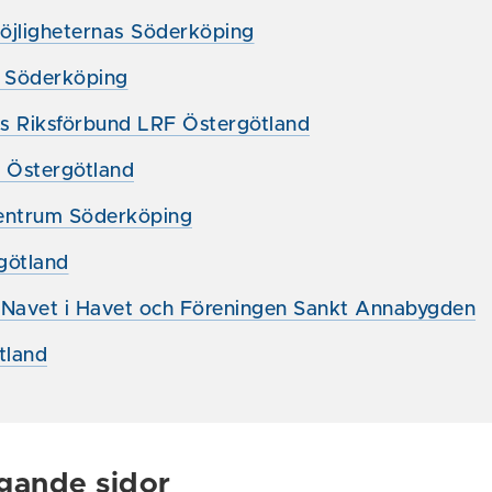
öjligheternas Söderköping
i Söderköping
s Riksförbund LRF Östergötland
n Östergötland
entrum Söderköping
götland
 Navet i Havet och Föreningen Sankt Annabygden
tland
gande sidor