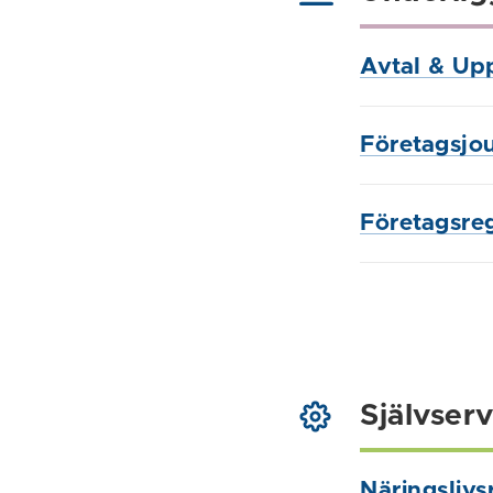
Avtal & Up
Företagsjour
Företagsre
Självserv
Näringslivs