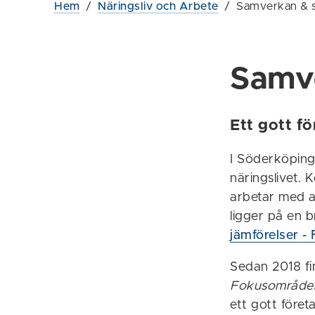
Hem
/
Näringsliv och Arbete
/
Samverkan & s
Samve
Ett gott f
I Söderköping
näringslivet.
arbetar med at
ligger på en b
jämförelser -
Sedan 2018 fi
Fokusområden 
ett gott företa