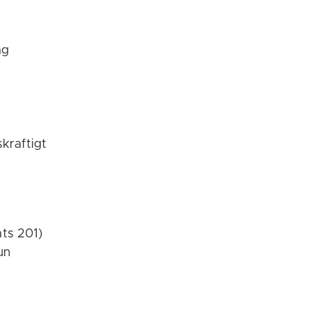
ag
skraftigt
ats 201)
un