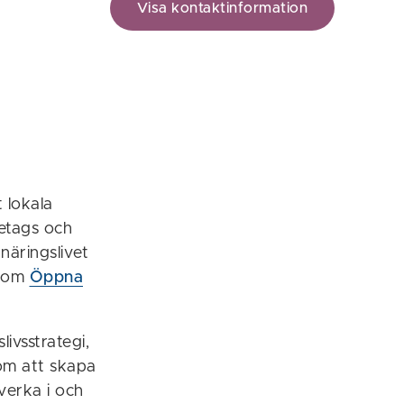
Visa kontaktinformation
 lokala
retags och
 näringslivet
r om
Öppna
ivsstrategi,
m att skapa
 verka i och