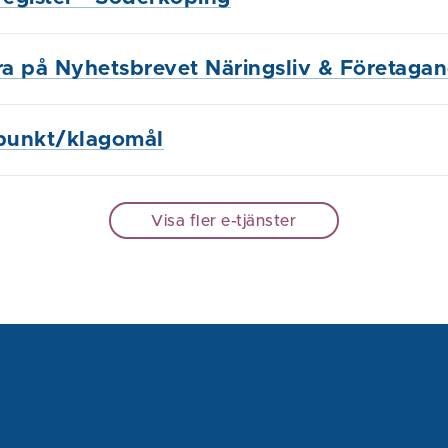
a på Nyhetsbrevet Näringsliv & Företaga
punkt/klagomål
Visa fler e-tjänster