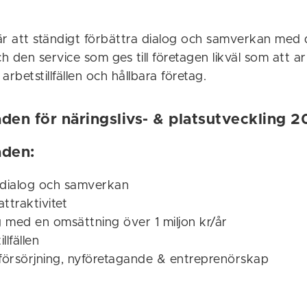
är att ständigt förbättra dialog och samverkan med 
ch den service som ges till företagen likväl som att a
r arbetstillfällen och hållbara företag.
en för näringslivs- & platsutveckling 
den:
 dialog och samverkan
ttraktivitet
g med en omsättning över 1 miljon kr/år
llfällen
örsörjning, nyföretagande & entreprenörskap