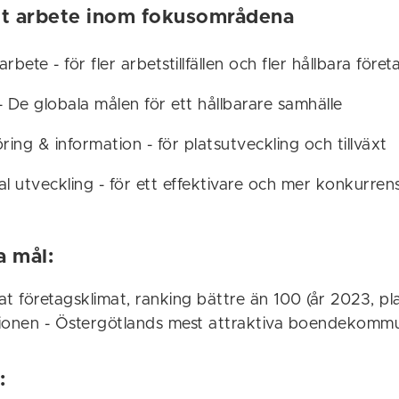
lt arbete inom fokusområdena
rbete - för fler arbetstillfällen och fler hållbara föret
- De globala målen för ett hållbarare samhälle
ing & information - för platsutveckling och tillväxt
al utveckling - för ett effektivare och mer konkurren
a mål:
rat företagsklimat, ranking bättre än 100 (år 2023, pl
 visionen - Östergötlands mest attraktiva boendekomm
: