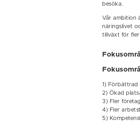
besöka.
Vår ambition 
näringslivet o
tillväxt för fle
Fokusområd
Fokusområ
1) Förbättrad
2) Ökad platsa
3) Fler företa
4) Fler arbetsti
5) Kompetensf