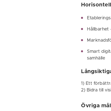
Horisontel
Etableringsa
Hållbarhet 
Marknadsför
Smart digit
samhälle
Långsiktig
1) Ett förbätt
2) Bidra till
Övriga mål