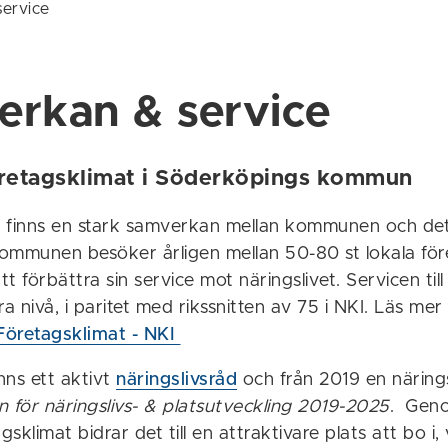
ervice
rkan & service
öretagsklimat i Söderköpings kommun
 finns en stark samverkan mellan kommunen och det
 Kommunen besöker årligen mellan 50-80 st lokala fö
t förbättra sin service mot näringslivet. Servicen till
ra nivå, i paritet med rikssnitten av 75 i NKI. Läs me
 Företagsklimat - NKI
nns ett aktivt
näringslivsråd
och från 2019 en näringsl
för näringslivs- & platsutveckling 2019-2025
. Geno
gsklimat bidrar det till en attraktivare plats att bo i,