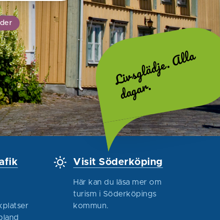
ider
L
i
v
s
g
l
ä
d
j
e
.
A
l
l
a
d
a
g
a
r
.
afik
Visit Söderköping
Här kan du läsa mer om
turism i Söderköpings
kplatser
kommun.
 bland