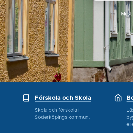
Mest
Förskola och Skola
Bo
Skola och förskola i
Lä
Söderköpings kommun.
by
ell