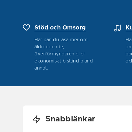
Stöd och Omsorg
Ku
Här kan du läsa mer om
Hä
äldreboende,
om
överförmyndaren eller
ba
ekonomiskt bistånd bland
oc
annat.
i Facebook-flödet
i Facebook-flödet
Snabblänkar