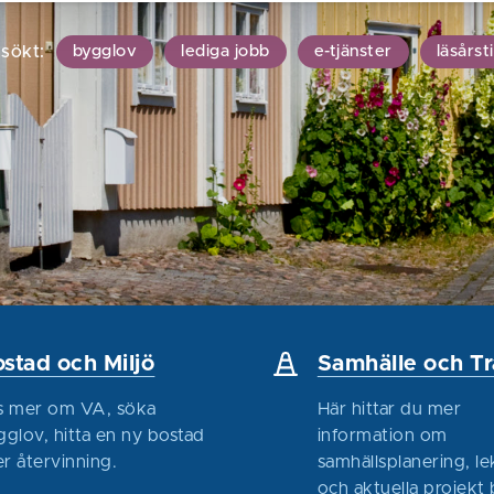
 sökt:
bygglov
lediga jobb
e-tjänster
läsårst
stad och Miljö
Samhälle och Tr
s mer om VA, söka
Här hittar du mer
gglov, hitta en ny bostad
information om
er återvinning.
samhällsplanering, le
och aktuella projekt