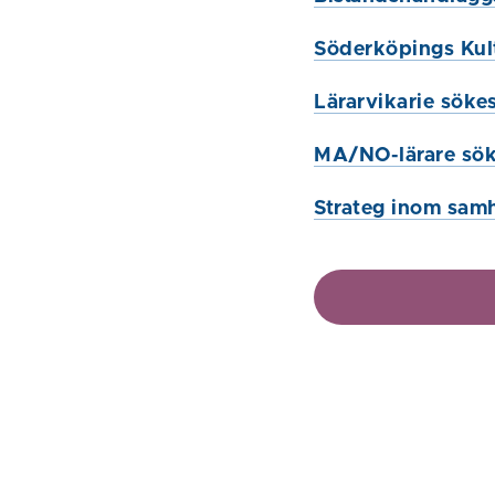
Söderköpings Kult
Lärarvikarie söke
MA/NO-lärare sök
Strateg inom sam