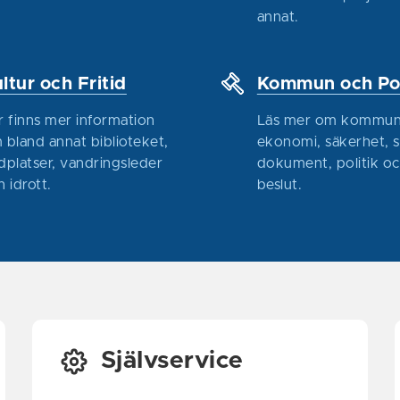
annat.
ltur och Fritid
Kommun och Pol
r finns mer information
Läs mer om kommun
 bland annat biblioteket,
ekonomi, säkerhet, 
dplatser, vandringsleder
dokument, politik o
h idrott.
beslut.
Självservice