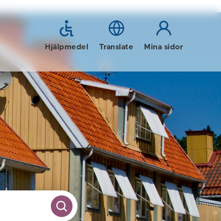
Hjälpmedel
Translate
Mina sidor
SÖK