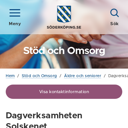
Meny
Sök
Stöd och Omsorg
Hem
/
Stöd och Omsorg
/
Äldre och seniorer
/
Dagverks
Visa kontaktinformation
Dagverksamheten
Solskenet