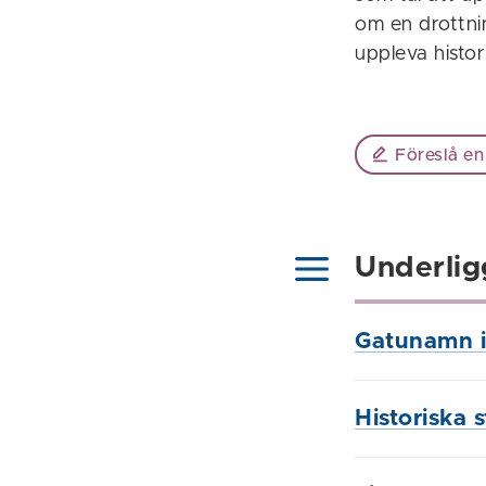
om en drottni
uppleva hist
Föreslå en
Underlig
Gatunamn i
Historiska 