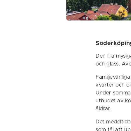
Söderköping
Den lilla mys
och glass. Ä
Familjevänlig
kvarter och en
Under sommare
utbudet av ko
åldrar.
Det medeltida
som tål att u