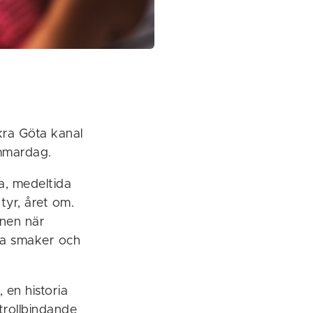
kra Göta kanal
mmardag.
a, medeltida
tyr, året om.
onen när
lla smaker och
 en historia
trollbindande