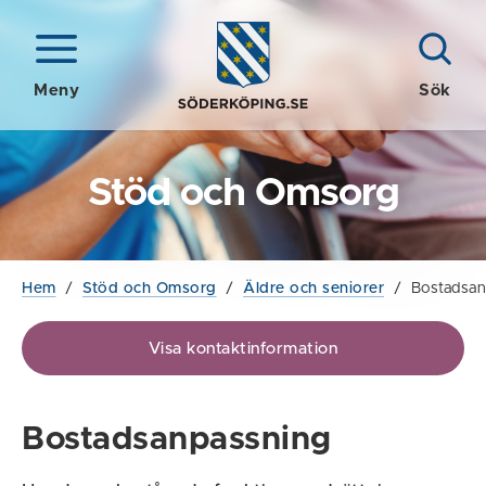
Meny
Sök
Stöd och Omsorg
Hem
/
Stöd och Omsorg
/
Äldre och seniorer
/
Bostadsan
Visa kontaktinformation
Bostadsanpassning