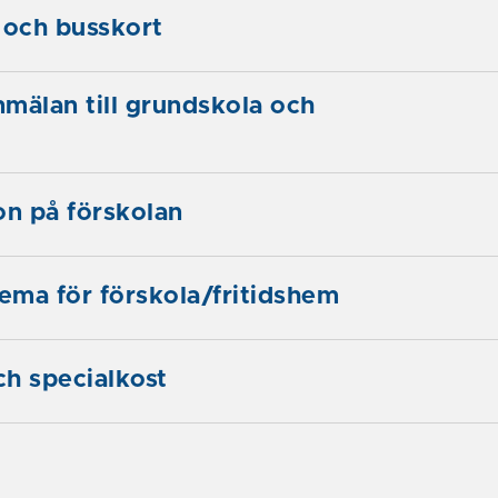
 och busskort
mälan till grundskola och
on på förskolan
ma för förskola/fritidshem
h specialkost