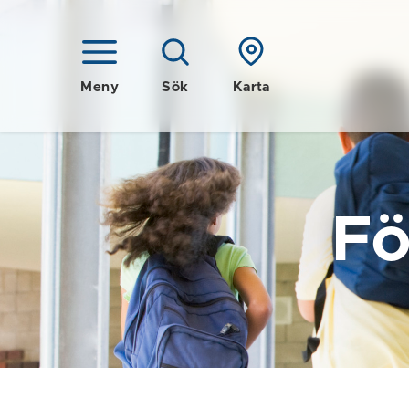
Meny
Sök
Karta
Fö