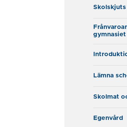
Skolskjuts
Frånvaroan
gymnasiet
Introdukti
Lämna sche
Skolmat oc
Egenvård