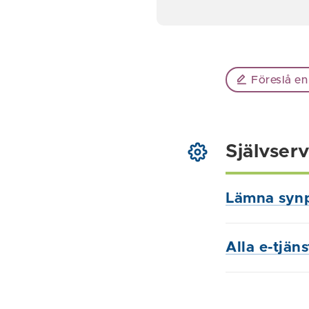
Föreslå en
Självserv
Lämna syn
Alla e-tjän