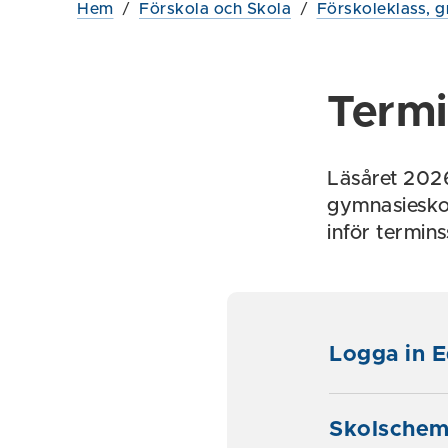
Hem
/
Förskola och Skola
/
Förskoleklass, g
Termi
Läsåret 2026
gymnasieskol
inför termins
Logga in 
Skolschema