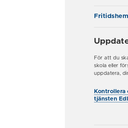
Fritidshe
Uppdate
För att du sk
skola eller fö
uppdatera, di
Kontrollera
tjänsten Ed