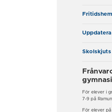
Fritidshe
Uppdatera 
Skolskjuts
Frånvar
gymnasi
För elever i 
7-9 på Ramund
För elever på