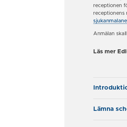
receptionen f
receptionens r
sjukanmalane
Anmälan skall
Läs mer Ed
Introdukti
Lämna sche