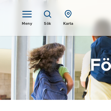
Meny
Sök
Karta
Fö