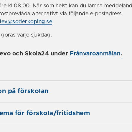
öre kl 08:00. När som helst kan du lämna meddeland
östbrevlåda alternativt via följande e-postadress:
lev@soderkoping.se
.
 göras varje sjukdag.
levo och Skola24 under
Frånvaroanmälan
.
on på förskolan
ma för förskola/fritidshem