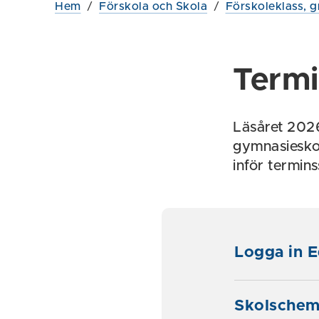
Hem
/
Förskola och Skola
/
Förskoleklass, g
Termi
Läsåret 2026
gymnasieskol
inför termins
Logga in 
Skolschema