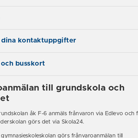
m
dina kontaktuppgifter
 och busskort
oanmälan till grundskola och
et
grundskolan åk F-6 anmäls frånvaron via Edlevo och 
erskolan görs det via Skola24.
 gymnasieskoleskolan görs frånvaroanmälan till