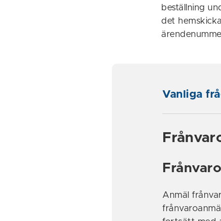
beställning u
det hemskick
ärendenummer 
Vanliga fr
Frånvar
Frånvaro
Anmäl frånvar
frånvaroanmä