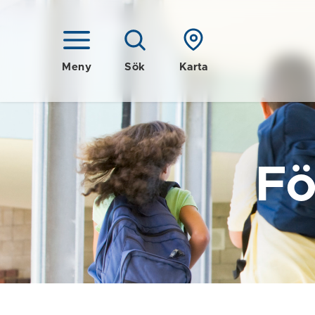
Meny
Sök
Karta
Fö