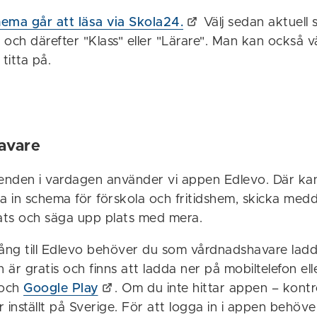
ema går att läsa via Skola24.
Välj sedan aktuell 
och därefter "Klass" eller "Lärare". Man kan också vä
titta på.
avare
enden i vardagen använder vi appen Edlevo. Där ka
na in schema för förskola och fritidshem, skicka med
ts och säga upp plats med mera.
llgång till Edlevo behöver du som vårdnadshavare la
är gratis och finns att ladda ner på mobiltelefon elle
och
Google Play
. Om du inte hittar appen – kontro
 inställt på Sverige. För att logga in i appen behöve