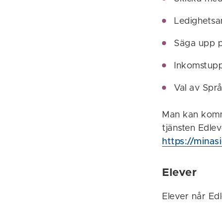
Ledighets
Säga upp p
Inkomstupp
Val av Språ
Man kan komm
tjänsten Edle
https://minas
Elever
Elever når E