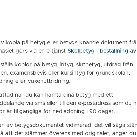
 av kopia på betyg eller betygsliknande dokument fr
asiet görs via en e-tjänst
Skolbetyg - beställning av
tälla kopior på betyg, intyg, slutbetyg, utdrag från
en, examensbevis eller kursintyg för grundskolan,
ning eller vuxenutbildning.
rättad när du kan hämta dina betyg med ett
ddelande via sms eller till den e-postadress som du h
or är tillgängliga för nedladdning i 90 dagar.
ian av betygsdokumentet vidimerad, det vill säga stä
så att det stämmer överens med originalet, anger du 