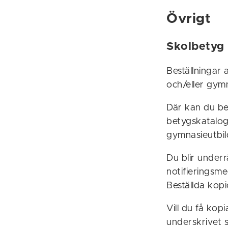
Övrigt
Skolbetyg
Beställningar
och/eller gymn
Där kan du bes
betygskatalog
gymnasieutbild
Du blir under
notifieringsme
Beställda kopi
Vill du få kop
underskrivet 