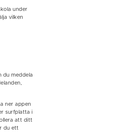
skola under
lja vilken
n du meddela
delanden,
dda ner appen
r surfplatta i
llera att ditt
r du ett