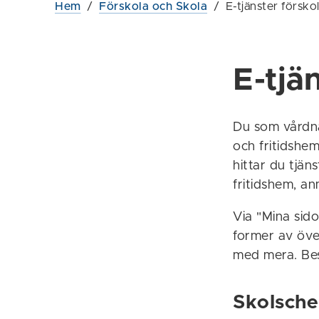
Hem
/
Förskola och Skola
/
E-tjänster försko
E-tjä
Du som vårdn
och fritidshem
hittar du tjän
fritidshem, a
Via "Mina sido
former av öve
med mera. B
Skolsch