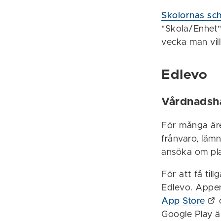
Skolornas sch
"Skola/Enhet" 
vecka man vill 
Edlevo
Vårdnadsh
För många är
frånvaro, läm
ansöka om pla
För att få ti
Edlevo. Appen 
App Store
Google Play är