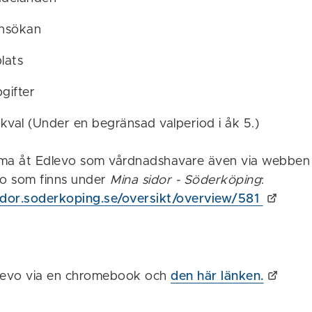
ansökan
lats
gifter
kval (Under en begränsad valperiod i åk 5.)
a åt Edlevo som vårdnadshavare även via webben
vo som finns under
Mina sidor - Söderköping
:
idor.soderkoping.se/oversikt/overview/581
dlevo via en chromebook och
den här länken.