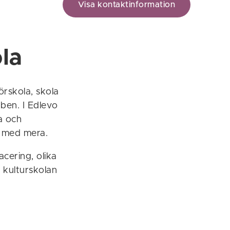
Visa kontaktinformation
ola
rskola, skola
bben. I Edlevo
a och
e med mera.
acering, olika
 kulturskolan