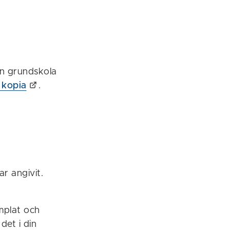
ån grundskola
 kopia
.
ar angivit.
mplat och
det i din