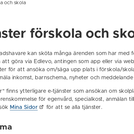
la och skola
nster förskola och sk
adshavare kan sköta många ärenden som har med fö
 att göra via Edlevo, antingen som app eller via we
ster för att ansöka om/säga upp plats i förskola/skol
nmäla inkomst, barnschema, nyheter och meddeland
r" finns ytterligare e-tjänster som ansökan om skolpl
renskommelse för egenvård, specialkost, anmälan till
esök
Mina Sidor
för att se alla tjänster.
ema