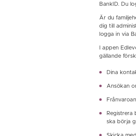
BankID. Du lo
Är du familje
dig till admin
logga in via B
I appen Edlevo
gällande försk
Dina konta
Ansökan om 
Frånvaroa
Registrera
ska börja gä
Skicka me