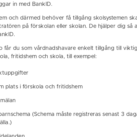
ggar in med BankID.
hem och därmed behöver få tillgång skolsystemen sk
istratören på förskolan eller skolan. De hjälper dig så
ankID.
 får du som vårdnadshavare enkelt tillgång till vikti
ola, fritidshem och skola, till exempel:
ktuppgifter
plats i förskola och fritidshem
nmälan
 barnschema (Schema måste registreras senast 3 dag
lla.)
ddelanden