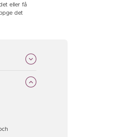
et eller få
uppge det
och