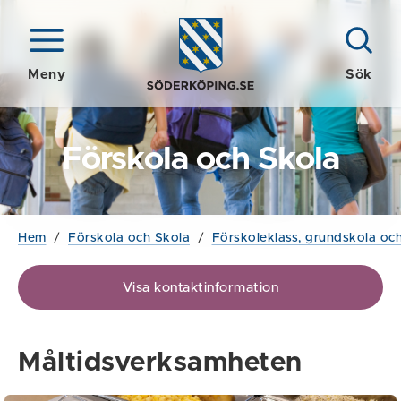
Meny
Sök
Förskola och Skola
Hem
/
Förskola och Skola
/
Förskoleklass, grundskola och
Visa kontaktinformation
Måltidsverksamheten