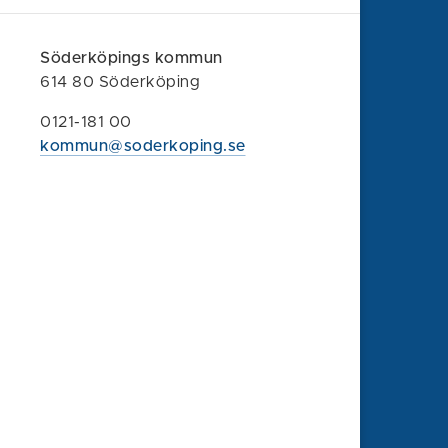
614 80 Söderköping
Söderköpings kommun
0121-181 00
614 80 Söderköping
kommun@soderkoping.se
0121-181 00
Kontakta oss
kommun@soderkoping.se
Faktura och organisationsnummer
Felanmälan
Synpunkt eller klagomål
Om webbplatsen
Information om webbplatsen
Tillgänglighet
Behandling av personuppgifter
Press