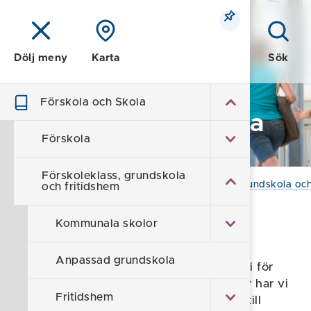
Meny
Sök
Dölj meny
Karta
Förskola och Skola
Förskola och Skola
Förskola
Förskoleklass, grundskola
Hem
/
Förskola och Skola
/
Förskoleklass, grundskola och
och fritidshem
Kommunala skolor
Terminsstart
Anpassad grundskola
Läsåret 2026/2027 börjar den 17 augusti för
grundskolan och för gymnasieskolan. Här har vi
Fritidshem
samlat information som är bra att känna till