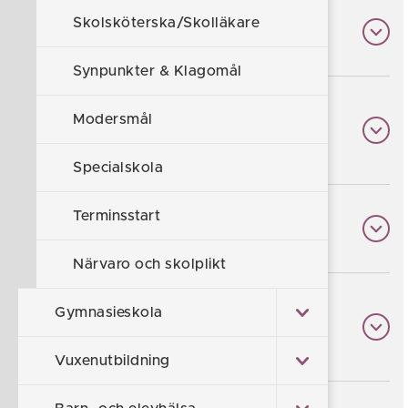
Skolsköterska/Skolläkare
Skolskjuts och busskort
Synpunkter & Klagomål
Frånvaroanmälan till grundskola
Modersmål
och gymnasiet
Specialskola
Terminsstart
Introduktion på förskolan
Närvaro och skolplikt
Lämna schema för
Gymnasieskola
förskola/fritidshem
Vuxenutbildning