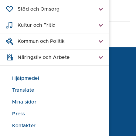
Stöd och Omsorg
Alla e-tjänster och blanketter
Kultur och Fritid
Kommun och Politik
Näringsliv och Arbete
Hjälpmedel
Translate
Mina sidor
Press
Kontakter
Söderköpings kommun