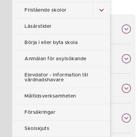
inför terminsstart.
Fristående skolor
Läsårstider
Logga in Edlevo-appen
Börja i eller byta skola
Skolschema och läsårstider
Anmälan för asylsökande
Elevdator - Information till
vårdnadshavare
Fritidshem
Måltidsverksamheten
Försäkringar
Uppdatera dina kontaktuppgifter
Skolskjuts