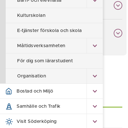
Barn- och elevhälsa
Skolmat och specialkost
Kulturskolan
E-tjänster förskola och skola
Egenvård
Måltidsverksamheten
För dig som lärarstudent
Föreslå en ändring
Organisation
Sidan uppdaterad 2026-07-03
Bostad och Miljö
Självservice
Samhälle och Trafik
Lämna synpunkt/klagomål
Visit Söderköping