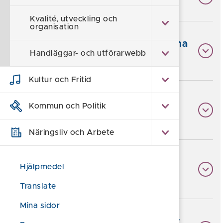
Kvalité, utveckling och
organisation
6. Korttidsvistelse utanför det egna
Handläggar- och utförarwebb
hemmet
Kultur och Fritid
7. Korttidstillsyn för skolungdom
Kommun och Politik
över 12 år
Näringsliv och Arbete
8.Bostad med särskild service för
Hjälpmedel
barn eller ungdom
Translate
Mina sidor
9. Bostad med särskild service för