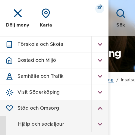
Meny
Sök
Dölj meny
Karta
Förskola och Skola
Funktionsnedsättning
Bostad och Miljö
Samhälle och Trafik
Hem
/
Stöd och Omsorg
/
Funktionsnedsättning
/
Insats
Visit Söderköping
Insatser enligt LSS
Stöd och Omsorg
Lagen om stöd och service, LSS,
Hjälp och socialjour
ger dig rätt att ansöka om tio insatser