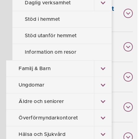
Daglig verksamhet
1. Rådgivning och annat personligt
stöd
Stöd i hemmet
Stöd utanför hemmet
2. Personlig assistans
Information om resor
Familj & Barn
3. Ledsagare
Ungdomar
Äldre och seniorer
4. Kontaktperson
Överförmyndarkontoret
Hälsa och Sjukvård
5. Avlösarservice i hemmet