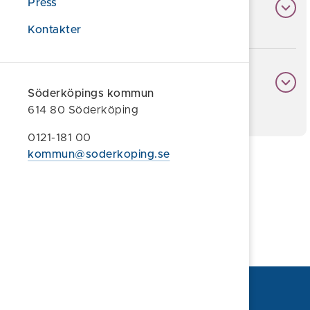
Press
vuxna
Kontakter
10. Daglig verksamhet
Söderköpings kommun
614 80 Söderköping
0121-181 00
kommun@soderkoping.se
Föreslå en ändring
Sidan uppdaterad 2026-06-12