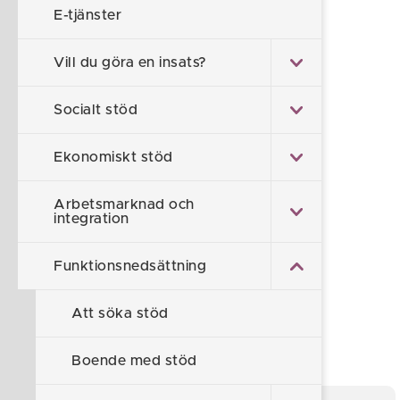
LSS är ett komplement till andra lagar
E-tjänster
och innebär inte någon begränsning
Vill du göra en insats?
i de rättigheter som andra lagar ger.
Socialt stöd
Ekonomiskt stöd
En ansökan om stöd och service
från dig som tillhör en personkrets,
Arbetsmarknad och
integration
ska i första hand utredas enligt LSS,
Funktionsnedsättning
om det är en av de tio insatserna.
Att söka stöd
Orsaken till detta är att det
för det mesta är till din fördel.
Boende med stöd