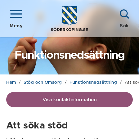
Meny
Sök
Funktionsnedsättning
Hem
/
Stöd och Omsorg
/
Funktionsnedsättning
/
Att sö
Visa kontaktinformation
Att söka stöd