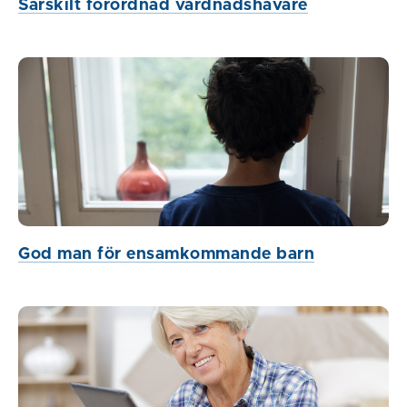
Särskilt förordnad vårdnadshavare
God man för ensamkommande barn