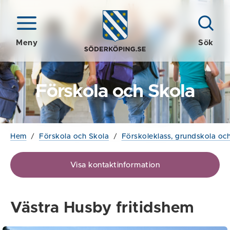
Meny
Sök
Förskola och Skola
Hem
/
Förskola och Skola
/
Förskoleklass, grundskola och
Visa kontaktinformation
Västra Husby fritidshem