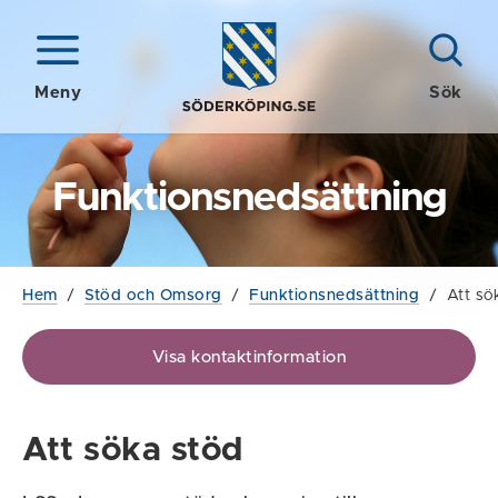
Meny
Sök
Funktionsnedsättning
Hem
/
Stöd och Omsorg
/
Funktionsnedsättning
/
Att sö
Visa kontaktinformation
Att söka stöd