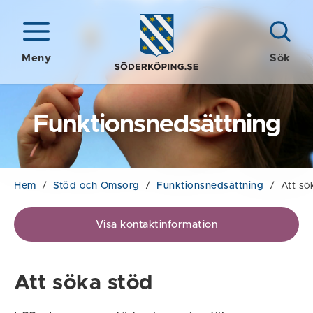
Meny
Sök
Funktionsnedsättning
Hem
/
Stöd och Omsorg
/
Funktionsnedsättning
/
Att sö
Visa kontaktinformation
Att söka stöd