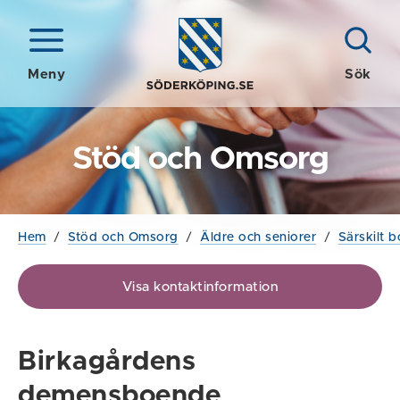
Meny
Sök
Stöd och Omsorg
Hem
/
Stöd och Omsorg
/
Äldre och seniorer
/
Särskilt 
Visa kontaktinformation
Birkagårdens
demensboende