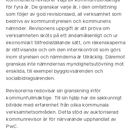
Kommunens revisorer väljs av kommunfullmäktige
för fyra år. De granskar varje år, i den omfattning
som följer av god revisionssed, all verksamhet som
bedrivs av kommunstyrelsen och kommunens
nämnder. Revisonens uppgift är att pröva om
verksamheten sköts på ett ändamålsenligt och ur
ekonomiskt tillfredsställande sätt, om räkenskaperna
är rättvisande och om den internkontroll som görs
inom styrelsen och nämnderna är tillräcklig. Däremot
granskas inte nämndernas myndighetsutövning mot
enskilda, till exempel bygglovsärenden och
socialbidragsärenden.
Revisorerna redovisar sin granskning inför
kommunfullmäktige. Till sin hjälp har de sakkunnigt
biträde med erfarenhet från olika kommunala
verksamhetsområden. Detta stöd av auktoriserad
kommunrevisor är för närvarande upphandlat av
PwC.