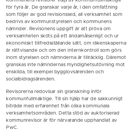
Kommunens revisorer väljs av kommunfullmäktige
för fyra år. De granskar varje år, i den omfattning
som följer av god revisionssed, all verksamhet som
bedrivs av kommunstyrelsen och kommunens
nämnder. Revisonens uppgift är att pröva om
verksamheten sköts på ett ändamålsenligt och ur
ekonomiskt tillfredsställande sätt, om räkenskaperna
är rättvisande och om den internkontroll som görs
inom styrelsen och nämnderna är tillräcklig. Däremot
granskas inte nämndernas myndighetsutövning mot
enskilda, till exempel bygglovsärenden och
socialbidragsärenden.
Revisorerna redovisar sin granskning inför
kommunfullmäktige. Till sin hjälp har de sakkunnigt
biträde med erfarenhet från olika kommunala
verksamhetsområden. Detta stöd av auktoriserad
kommunrevisor är för närvarande upphandlat av
PwC.