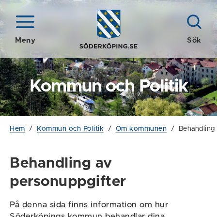
Meny
Sök
Kommun och Politik
Hem
/
Kommun och Politik
/
Om kommunen
/
Behandling 
Behandling av
personuppgifter
På denna sida finns information om hur
Söderköpings kommun behandlar dina