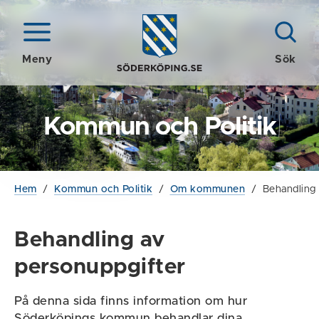
Meny
Sök
Kommun och Politik
Hem
/
Kommun och Politik
/
Om kommunen
/
Behandling 
Behandling av
personuppgifter
På denna sida finns information om hur
Söderköpings kommun behandlar dina