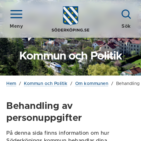
Meny
Sök
Kommun och Politik
Hem
/
Kommun och Politik
/
Om kommunen
/
Behandling 
Behandling av
personuppgifter
På denna sida finns information om hur
Söderköpings kommun behandlar dina