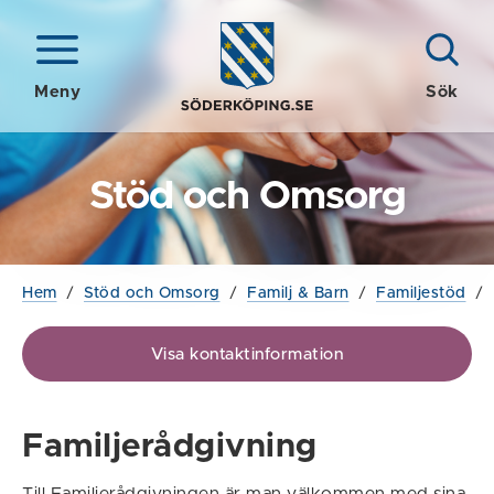
Meny
Sök
Stöd och Omsorg
Hem
/
Stöd och Omsorg
/
Familj & Barn
/
Familjestöd
/
Visa kontaktinformation
Familjerådgivning