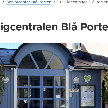
r
/
Seniorcenter Blå Porten
/
Frivilligcentralen Blå Porte
lligcentralen Blå Port