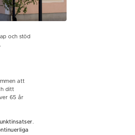
kap och stöd
.
kommen att
h ditt
ver 65 år
unktinsatser
.
ntinuerliga