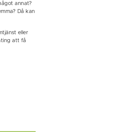
r något annat?
 hemma? Då kan
tjänst eller
ing att få