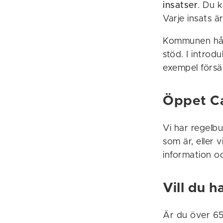
insatser
. Du 
Varje insats ä
Kommunen håll
stöd. I introd
exempel försä
Öppet C
Vi har regelbu
som är, eller 
information oc
Vill du h
Är du över 65 