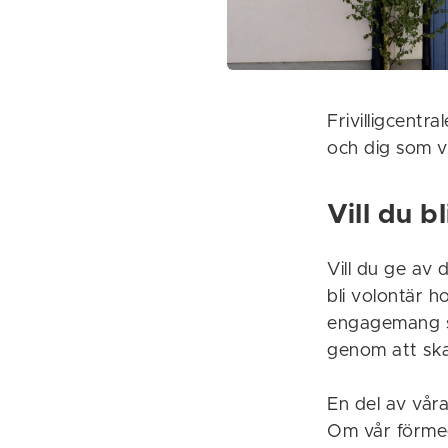
Frivilligcentr
och dig som vi
Vill du b
Vill du ge av 
bli volontär h
engagemang sa
genom att sk
En del av våra
Om vår förmed