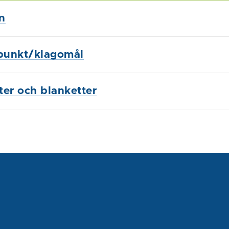
n
punkt/klagomål
ster och blanketter