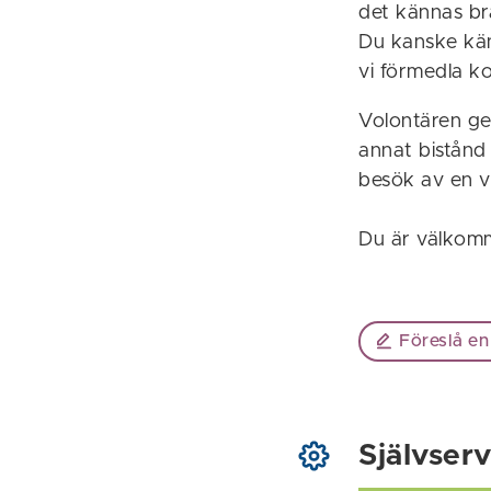
det kännas bra 
Du kanske kän
vi förmedla k
Volontären ge
annat bistånd
besök av en v
Du är välkomme
Föreslå en
Självserv