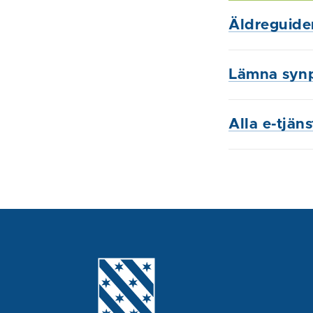
Äldreguide
Lämna syn
Alla e-tjän