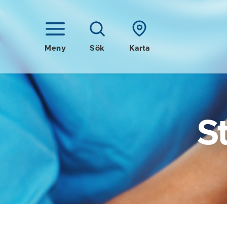
Meny
Sök
Karta
S