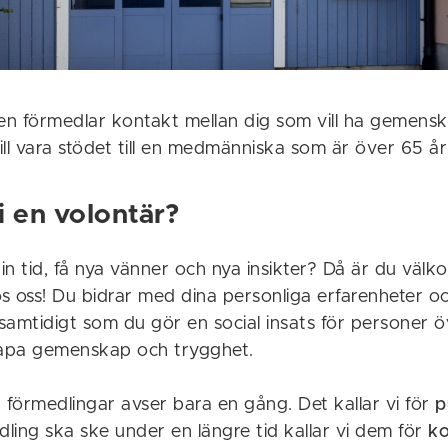
alen förmedlar kontakt mellan dig som vill ha gemens
ll vara stödet till en medmänniska som är över 65 år
li en volontär?
din tid, få nya vänner och nya insikter? Då är du väl
os oss! Du bidrar med dina personliga erfarenheter oc
mtidigt som du gör en social insats för personer ö
apa gemenskap och trygghet.
 förmedlingar avser bara en gång. Det kallar vi för
p
ling ska ske under en längre tid kallar vi dem för
ko