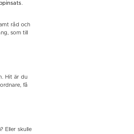
ppinsats
.
samt råd och
ng, som till
. Hit är du
mordnare, få
 Eller skulle