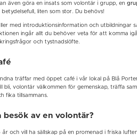
kan även göra en insats som volontär i grupp, en
gru
r betydelsefull, liten som stor. Du behövs!
er med introduktionsinformation och utbildningar 
uktionen ingår allt du behöver veta för att komma igå
kringsfrågor och tystnadslöfte.
afé
ndna träffar med öppet café i vår lokal på Blå Porten
vill bli, volontär välkommen för gemenskap, träffa sa
h fika tillsammans.
a besök av en volontär?
år och vill ha sällskap på en promenad i friska luften?