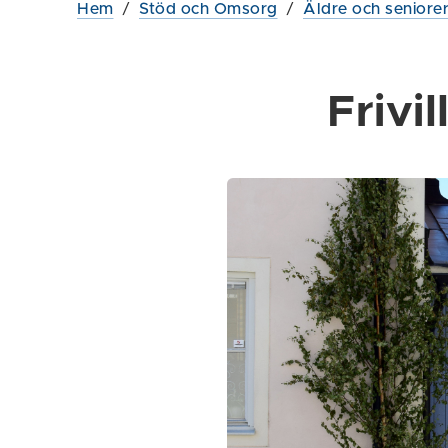
Hem
/
Stöd och Omsorg
/
Äldre och seniore
Frivi