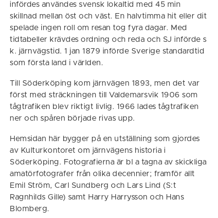
infördes användes svensk lokaltid med 45 min
skillnad mellan öst och väst. En halvtimma hit eller dit
spelade ingen roll om resan tog fyra dagar. Med
tidtabeller krävdes ordning och reda och SJ införde s
k. järnvägstid. 1 jan 1879 införde Sverige standardtid
som första land i världen.
Till Söderköping kom järnvägen 1893, men det var
först med sträckningen till Valdemarsvik 1906 som
tågtrafiken blev riktigt livlig. 1966 lades tågtrafiken
ner och spåren började rivas upp.
Hemsidan här bygger på en utställning som gjordes
av Kulturkontoret om järnvägens historia i
Söderköping. Fotografierna är bl a tagna av skickliga
amatörfotografer från olika decennier; framför allt
Emil Ström, Carl Sundberg och Lars Lind (S:t
Ragnhilds Gille) samt Harry Harrysson och Hans
Blomberg.