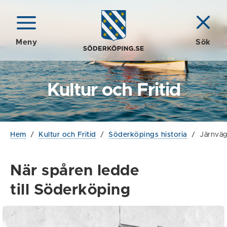
Meny
Sök
Kultur och Fritid
Hem
/
Kultur och Fritid
/
Söderköpings historia
/
Järnväg
När spåren ledde
till Söderköping