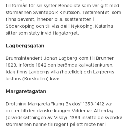
till förmån för sin syster Benedikta som var gift med
stormannen Svantepolk Knutsson. Testamentet, som
finns bevarat, innebar bl.a. skatterätten i
Söderköping och till viss del i Nyköping. Katarina
sitter som staty invid Hagatorget.
Lagbergsgatan
Brunnsintendent Johan Lagberg kom till Brunnen
1823. Införde 1842 den berömda kallvattenkuren.
Idag finns Lagbergs villa (hotelldel) och Lagbergs
lusthus (Korskullen) kvar.
Margaretagatan
Drottning Margareta "kung Byxlös" 1353-1412 var
dotter till den danske kungen Valdemar Atterdag
(brandskattningen av Visby). 1389 insatte de svenska
stormännen henne till regent på ett möte här i