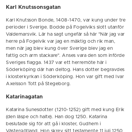
Karl Knutssonsgatan
Karl Knutsson Bonde, 1408-1470, var kung under tre
perioder i Sverige. Bodde på Fogelviks slott utanför
Valdemarsvik. Lär ha sagt ungefär så här "När jag var
herre på Fogelvik var jag en mäktig och rik man,
men när jag blev kung över Sverige blev jag en
fattig och arm stackare". Anses vara den som införde
Sveriges flagga. 1437 var ett herremöte här i
Söderköping där han deltog. Hans dotter begravdes
i klosterkyrkan i Söderköping. Hon var gift med Ivar
Axelsson Tott på Stegeborg.
Katarinagatan
Katarina Sunesdotter (1210-1252) gift med kung Erik
(den läspe och halte). Han dog 1250. Katarina
beslutade sig för att gå i kloster, Gudhem i
Västergötland. Hon skrev sitt testamente 11 juli 1250