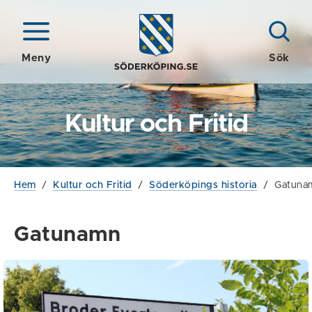
Meny
Sök
Kultur och Fritid
Hem
/
Kultur och Fritid
/
Söderköpings historia
/
Gatuna
Gatunamn