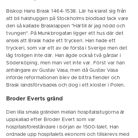
Biskop Hans Brask 1464-1538. Lär ha klarat sig från
att bli halshuggen på Stockholms blodbad tack vare
den så kallade Brasklappen "Härtill är jag nödd och
tvungen". På Munkbrogatan ligger ett hus där det
anses att Brask hade ett tryckeri. Han hade ett
tryckeri, som var ett av de första i Sverige men det
låg troligen inte där. Han ägde också två gårdar i
Söderköping, men man vet inte var. Först var han
anhängare av Gustav Vasa, men då Gustav Vasa
införde reformationen blev de bittra fiender och
Brask landsförvisades och dog i ett kloster i Polen.
Broder Everts gränd
Den lilla smala gränden mellan hospitalsstugorna är
uppkallad efter Broder Evert som var
hospitalsföreståndare i början av 1500-talet. Han
ordnade upp hospitalets ekonomi och tillskrevs med