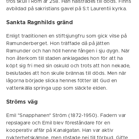
tros skull i Rom år 258. Han halstrades till döds. Finns
avbildad på sakristians gavel på S:t Laurentii kyrka.
Sankta Ragnhilds gränd
Enligt traditionen en stiftsjungfru som gick vilse på
Ramunderberget. Hon träffade då på jätten
Ramunder och han höll henne fången i sju dygn. När
hon återkom till staden anklagades hon för att ha
köpt sig fri med sin oskuld och trots att hon nekade,
beslutades att hon skulle brännas till döds. Men när
lågorna började slicka hennes fötter lät Gud en
vattenkälla springa upp som släckte elden.
Ströms väg
Emil "Snapphanen" Ström (1872-1950). Fadern var
repslagare och Emil blev föreståndare för en
kooperativ affär på Kanalgatan. Han var aktiv
nykterhetskämpe, men röstade nej till förbud. Gifte