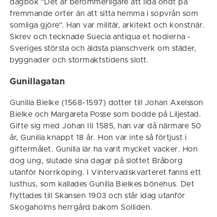
dagbok "Det är berömmerligare att lida ondt på
fremmande orter än att sitta hemma i sopvrån som
somliga gjöre". Han var militär, arkitekt och konstnär.
Skrev och tecknade Suecia antiqua et hodierna -
Sveriges största och äldsta planschverk om städer,
byggnader och stormaktstidens slott.
Gunillagatan
Gunilla Bielke (1568-1597) dotter till Johan Axelsson
Bielke och Margareta Posse som bodde på Liljestad.
Gifte sig med Johan III 1585, han var då närmare 50
år, Gunilla knappt 18 år. Hon var inte så förtjust i
giftermålet. Gunilla lär ha varit mycket vacker. Hon
dog ung, slutade sina dagar på slottet Bråborg
utanför Norrköping. I Vintervadskvarteret fanns ett
lusthus, som kallades Gunilla Bielkes bönehus. Det
flyttades till Skansen 1903 och står idag utanför
Skogaholms herrgård bakom Solliden.