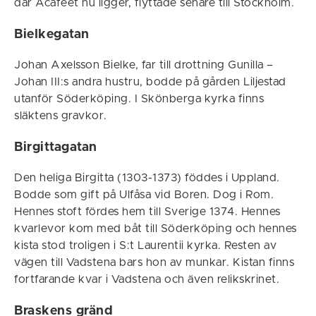
där Åcaféet nu ligger, flyttade senare till Stockholm.
Bielkegatan
Johan Axelsson Bielke, far till drottning Gunilla –
Johan III:s andra hustru, bodde på gården Liljestad
utanför Söderköping. I Skönberga kyrka finns
släktens gravkor.
Birgittagatan
Den heliga Birgitta (1303-1373) föddes i Uppland.
Bodde som gift på Ulfåsa vid Boren. Dog i Rom.
Hennes stoft fördes hem till Sverige 1374. Hennes
kvarlevor kom med båt till Söderköping och hennes
kista stod troligen i S:t Laurentii kyrka. Resten av
vägen till Vadstena bars hon av munkar. Kistan finns
fortfarande kvar i Vadstena och även relikskrinet.
Braskens gränd