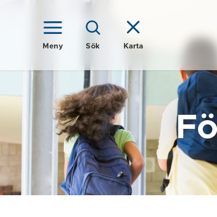
Meny
Sök
Karta
Fö