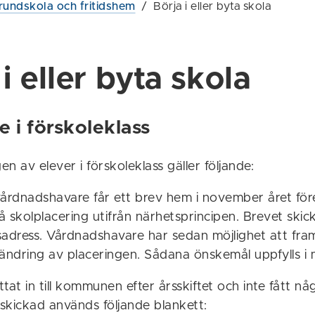
rundskola och fritidshem
/
Börja i eller byta skola
i eller byta skola
 i förskoleklass
en av elever i förskoleklass gäller följande:
vårdnadshavare får ett brev hem i november året före
 skolplacering utifrån närhetsprincipen. Brevet skicka
sadress. Vårdnadshavare har sedan möjlighet att fra
ndring av placeringen. Sådana önskemål uppfylls i 
tat in till kommunen efter årsskiftet och inte fått nå
skickad används följande blankett: