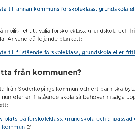
byta till annan kommuns förskoleklass, grundskola el
å möjlighet att välja förskoleklass, grundskola och f
la. Använd då följande blankett:
byta till fristående förskoleklass, grundskola eller fr
lytta från kommunen?
ta från Söderköpings kommun och ert barn ska byta t
un eller en fristående skola så behöver ni säga upp
ett:
 plats på förskoleklass, grundskola och anpassad 
s kommun