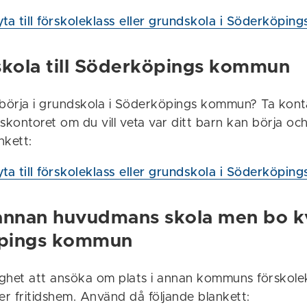
byta till förskoleklass eller grundskola i Söderköpi
skola till Söderköpings kommun
 börja i grundskola i Söderköpings kommun? Ta kon
skontoret om du vill veta var ditt barn kan börja och
nkett:
byta till förskoleklass eller grundskola i Söderköpi
l annan huvudmans skola men bo kv
pings kommun
lighet att ansöka om plats i annan kommuns förskolek
er fritidshem. Använd då följande blankett: