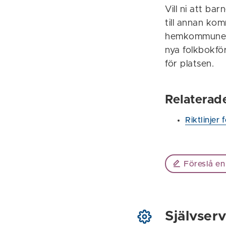
Vill ni att ba
till annan ko
hemkommunen. 
nya folkbokfö
för platsen.
Relaterad
Riktlinjer 
Föreslå en
Självserv