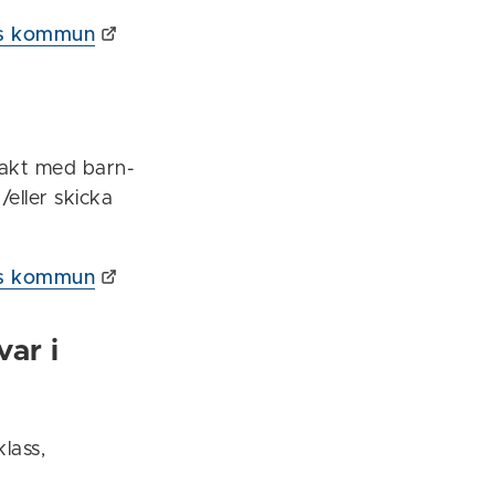
ngs kommun
takt med barn-
/eller skicka
ngs kommun
ar i
lass,