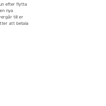
n efter flytta
den nya
rgår till er
ter att betala