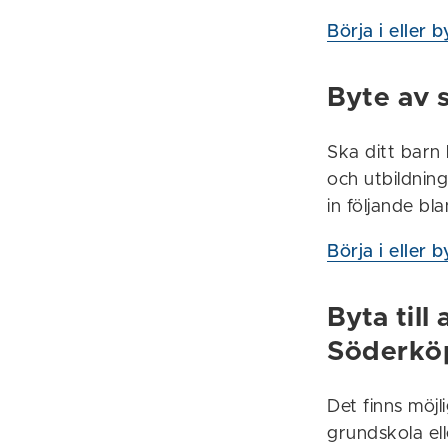
Börja i eller 
Byte av 
Ska ditt barn
och utbildning
in följande bla
Börja i eller 
Byta til
Söderkö
Det finns möj
grundskola ell