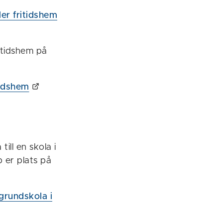
ler fritidshem
ritidshem på
itidshem
ill en skola i
 er plats på
grundskola i