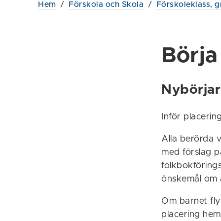
Hem
/
Förskola och Skola
/
Förskoleklass, g
Börja 
Nybörjare
Inför placering
Alla berörda 
med förslag på
folkbokföring
önskemål om ä
Om barnet flyt
placering hem