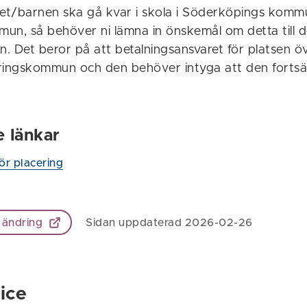
rnet/barnen ska gå kvar i skola i Söderköpings kommu
mmun, så behöver ni lämna in önskemål om detta till 
Det beror på att betalningsansvaret för platsen öve
ringskommun och den behöver intyga att den fortsät
e länkar
för placering
 ändring
Sidan uppdaterad 2026-02-26
ice