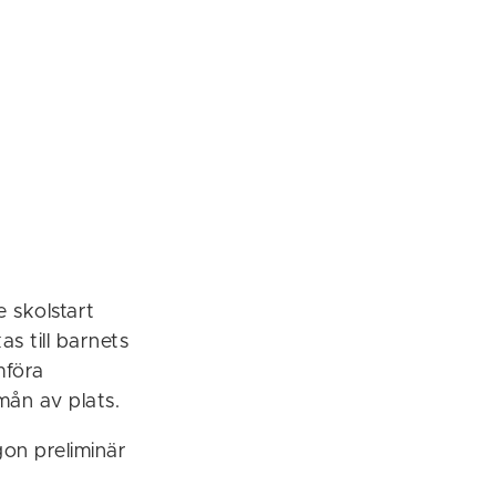
 skolstart
s till barnets
mföra
mån av plats.
gon preliminär