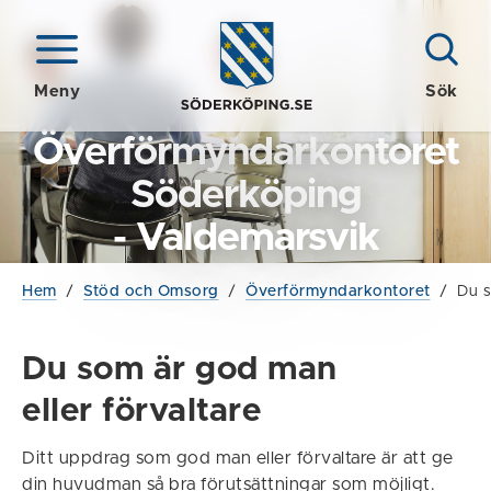
Meny
Sök
Överförmyndarkontoret
Söderköping
- Valdemarsvik
Hem
/
Stöd och Omsorg
/
Överförmyndarkontoret
/
Du s
Du som är god man
eller förvaltare
Ditt uppdrag som god man eller förvaltare är att ge
din huvudman så bra förutsättningar som möjligt.