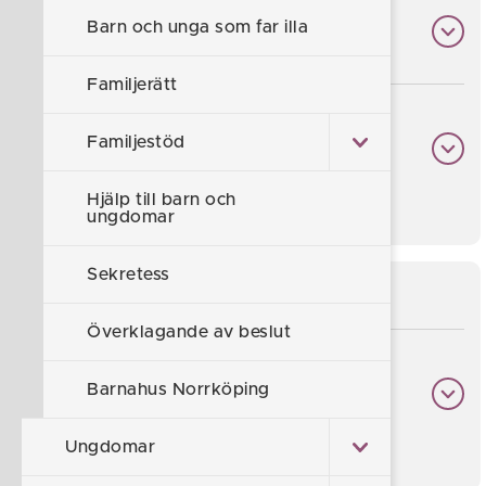
Barn och unga som far illa
Mina rättigheter vid brott
Familjerätt
Vad händer på Barnahus
Familjestöd
Norrköping?
Hjälp till barn och
ungdomar
Sekretess
För dig som förälder
Överklagande av beslut
Vad händer på Barnahus
Barnahus Norrköping
Norrköping
Ungdomar