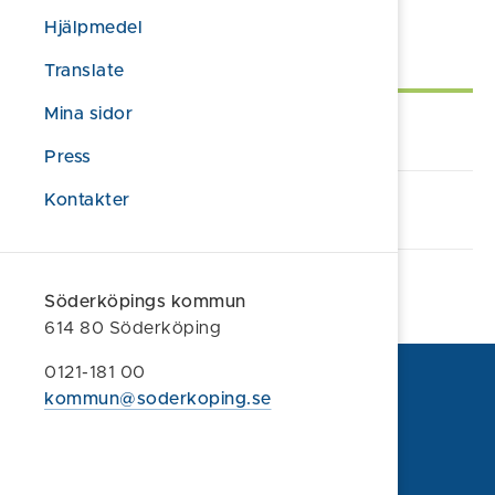
Hjälpmedel
Självservice
Translate
Mina sidor
Lämna synpunkt/klagomål
Press
Kontakter
Alla e-tjänster och blanketter
Söderköpings kommun
614 80 Söderköping
0121-181 00
kommun@soderkoping.se