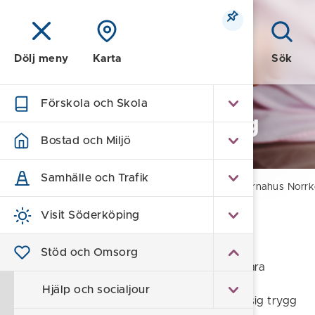
Meny
Sök
Dölj meny
Karta
Förskola och Skola
Stöd och Omsorg
Bostad och Miljö
Samhälle och Trafik
Hem
/
Stöd och Omsorg
/
Familj & Barn
/
Barnahus Norrk
Visit Söderköping
Barnahus Norrköping
Stöd och Omsorg
Till Barnahus kommer barn som misstänks vara
utsatta för brott, och får vara i centrum för
Hjälp och socialjour
utredningsprocessen. Här ska barnet känna sig trygg