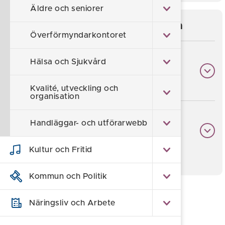
Äldre och seniorer
För dig som arbetar med barn
Överförmyndarkontoret
Hälsa och Sjukvård
Vad gäller för mig som
trygghetsperson?
Kvalité, utveckling och
organisation
Vad gäller för mig som
Handläggar- och utförarwebb
yrkesperson?
Kultur och Fritid
Kommun och Politik
Föreslå en ändring
Näringsliv och Arbete
Sidan uppdaterad 2026-03-31