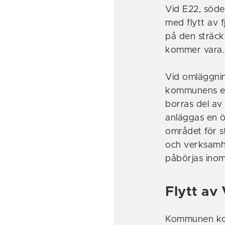
Vid E22, söde
med flytt av 
på den sträck
kommer vara.
Vid omläggnin
kommunens exp
borras del av
anläggas en 
området för s
och verksamh
påbörjas inom
Flytt av
Kommunen komm