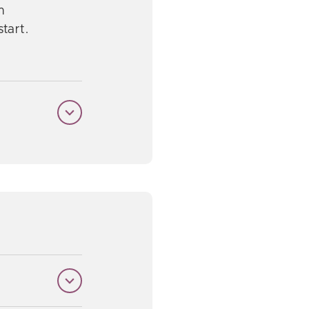
m
tart.