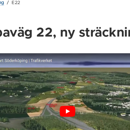
ng
/
E22
aväg 22, ny sträckn