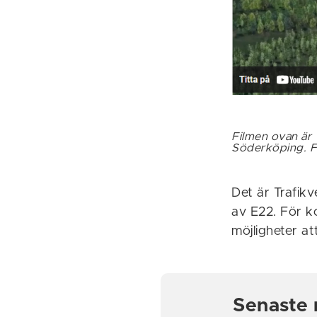
Filmen ovan är 
Söderköping. Fi
Det är Trafikv
av E22. För k
möjligheter at
Senaste 