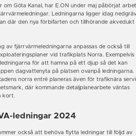
r om Göta Kanal, har E.ON under maj påbörjat arbet
fjärrvärmeledningar. Ledningarna ligger idag nedgrä
an där den nya förbifarten och tillhörande akvedukt
g av fjärrvärmeledningarna anpassas de också till
loateringsplaner vid trafikplats Norra. Exempelvis
 ledningarna för att hamna på ett djup så det kan
öppen dagvattenyta på platsen ovanpå ledningarna.
tadens norra entré planeras även för trafiknära serv
etsmark, där kommande detaljplanearbete väntas
 kort.
 VA-ledningar 2024
er också att behöva flytta ledningar till följd av