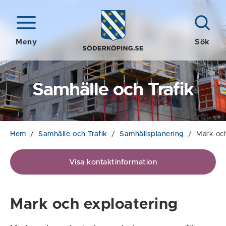
Meny
Sök
Samhälle och Trafik
Hem
/
Samhälle och Trafik
/
Samhällsplanering
/
Mark och
Visa kontaktinformation
Mark och exploatering