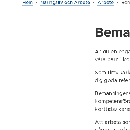
Hem
/
Näringsliv och Arbete
/
Arbete
/
Bem
Bema
Är du en enga
våra barn i 
Som timvikar
dig goda refer
Bemanningens 
kompetensförsö
korttidsvikari
Att arbeta so