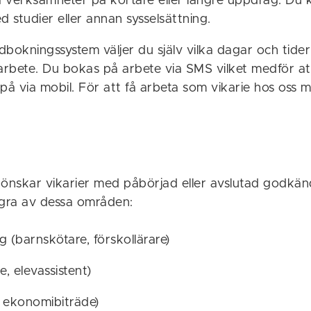
 verksamheter på kortare eller längre uppdrag. Du
d studier eller annan sysselsättning.
bokningssystem väljer du själv vilka dagar och tider 
r arbete. Du bokas på arbete via SMS vilket medför a
g på via mobil. För att få arbeta som vikarie hos oss 
nskar vikarier med påbörjad eller avslutad godkänd
ågra av dessa områden:
(barnskötare, förskollärare)
e, elevassistent)
, ekonomibiträde)