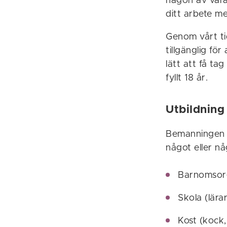
någon av våra
ditt arbete me
Genom vårt tid
tillgänglig fö
lätt att få ta
fyllt 18 år.
Utbildning
Bemanningen ö
något eller n
Barnomsorg 
Skola (lärar
Kost (kock