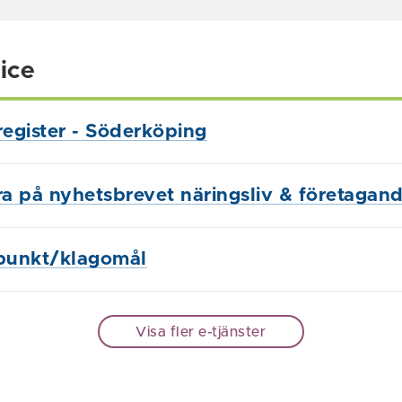
ice
register - Söderköping
a på nyhetsbrevet näringsliv & företagan
punkt/klagomål
Visa fler e-tjänster