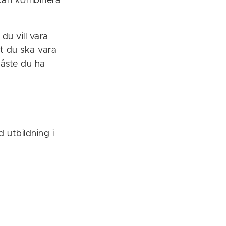
 kan kombinera
du vill vara
tt du ska vara
måste du ha
 utbildning i