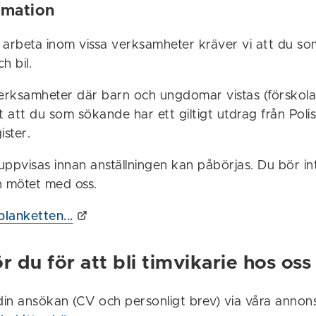
rmation
 arbeta inom vissa verksamheter kräver vi att du s
h bil.
verksamheter där barn och ungdomar vistas (förskola
t att du som sökande har ett giltigt utdrag från Poli
ister.
uppvisas innan anställningen kan påbörjas. Du bör i
n mötet med oss.
blanketten...
r du för att bli timvikarie hos oss
 din ansökan (CV och personligt brev) via våra anno