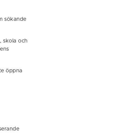
om sökande
, skola och
sens
nte öppna
nserande