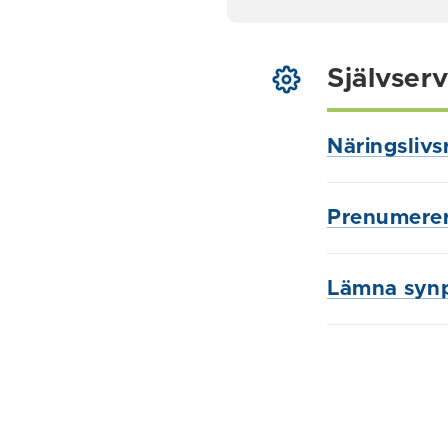
Självserv
Näringslivs
Prenumerer
Lämna syn