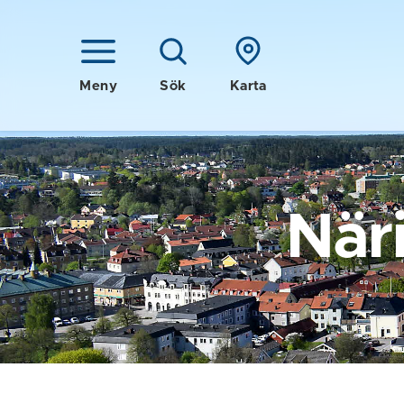
Meny
Sök
Karta
När