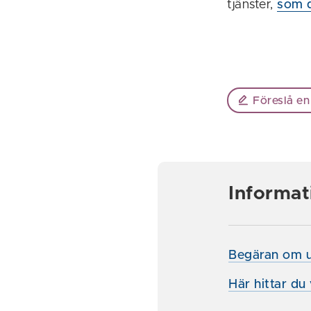
tjänster,
som d
Föreslå en
Informat
Begäran om ut
Här hittar du