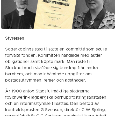
Styrelsen
Söderköpings stad tillsatte en kommitté som skulle
förvalta fonden. Kommittén handlade med aktier,
obligationer samt köpte mark. Man reste till
Stockholmoch skaffade sig kunskap från andra
barnhem, och man inhämtade uppgifter om
bostadsutrymmen, regler och kostnader.
År 1900 antog Stadsfullmäktige stadgarna
föSchwerin-Hagbergska barnuppfostringsanstalten
och en interimsstyrelse tillsattes. Den bestod av
kontraktsprosten G Svenson, direktör C W Sjöling,
garverifabrikör C G Carlsson, provinsialläkare Adolf