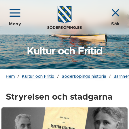
Meny
Sök
Kultur och Fritid
Hem
/
Kultur och Fritid
/
Söderköpings historia
/
Barnhe
Stryrelsen och stadgarna