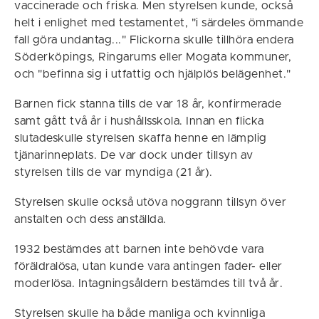
vaccinerade och friska. Men styrelsen kunde, också
helt i enlighet med testamentet, "i särdeles ömmande
fall göra undantag..." Flickorna skulle tillhöra endera
Söderköpings, Ringarums eller Mogata kommuner,
och "befinna sig i utfattig och hjälplös belägenhet."
Barnen fick stanna tills de var 18 år, konfirmerade
samt gått två år i hushållsskola. Innan en flicka
slutadeskulle styrelsen skaffa henne en lämplig
tjänarinneplats. De var dock under tillsyn av
styrelsen tills de var myndiga (21 år).
Styrelsen skulle också utöva noggrann tillsyn över
anstalten och dess anställda.
1932 bestämdes att barnen inte behövde vara
föräldralösa, utan kunde vara antingen fader- eller
moderlösa. Intagningsåldern bestämdes till två år.
Styrelsen skulle ha både manliga och kvinnliga