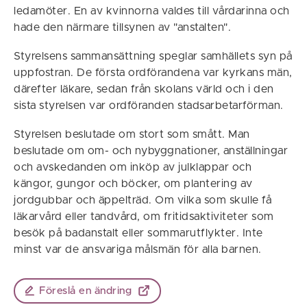
ledamöter. En av kvinnorna valdes till vårdarinna och
hade den närmare tillsynen av "anstalten".
Styrelsens sammansättning speglar samhällets syn på
uppfostran. De första ordförandena var kyrkans män,
därefter läkare, sedan från skolans värld och i den
sista styrelsen var ordföranden stadsarbetarförman.
Styrelsen beslutade om stort som smått. Man
beslutade om om- och nybyggnationer, anställningar
och avskedanden om inköp av julklappar och
kängor, gungor och böcker, om plantering av
jordgubbar och äppelträd. Om vilka som skulle få
läkarvård eller tandvård, om fritidsaktiviteter som
besök på badanstalt eller sommarutflykter. Inte
minst var de ansvariga målsmän för alla barnen.
Föreslå en ändring