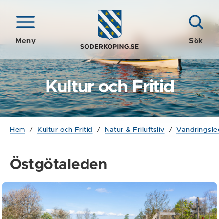
Meny
Sök
Kultur och Fritid
Hem
/
Kultur och Fritid
/
Natur & Friluftsliv
/
Vandringsle
Östgötaleden