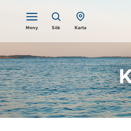
Meny
Sök
Karta
K