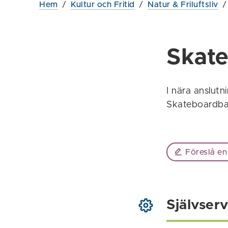
Hem
/
Kultur och Fritid
/
Natur & Friluftsliv
Skat
I nära anslutn
Skateboardb
Föreslå en
Självserv