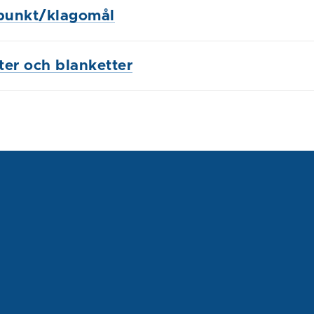
punkt/klagomål
ster och blanketter