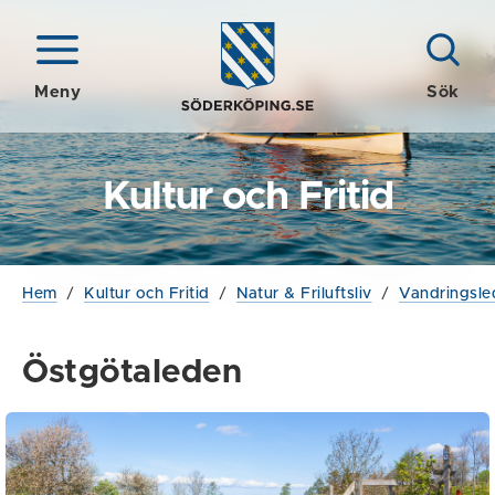
Meny
Sök
Kultur och Fritid
Hem
/
Kultur och Fritid
/
Natur & Friluftsliv
/
Vandringsle
Östgötaleden