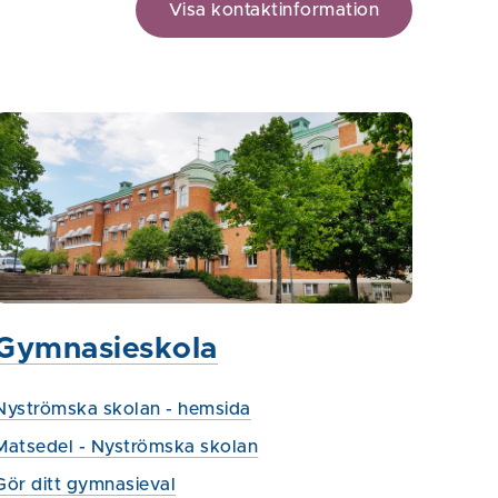
Visa kontaktinformation
Gymnasieskola
Nyströmska skolan - hemsida
Matsedel - Nyströmska skolan
Gör ditt gymnasieval