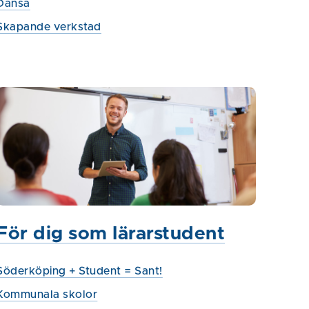
Dansa
Skapande verkstad
För dig som lärarstudent
Söderköping + Student = Sant!
Kommunala skolor