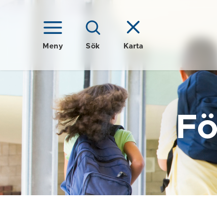
Meny
Sök
Karta
Fö