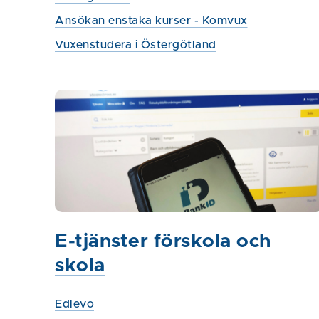
Ansökan enstaka kurser - Komvux
Vuxenstudera i Östergötland
E-tjänster förskola och
skola
Edlevo