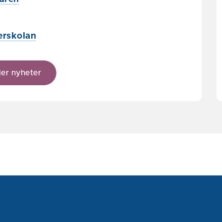
erskolan
ler nyheter