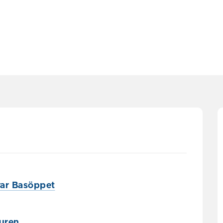
rar Basöppet
ouren