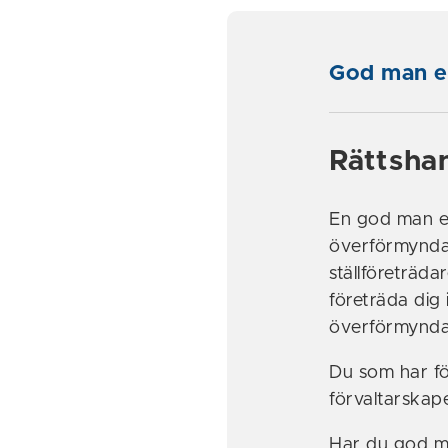
God man el
Rättsha
En god man ell
överförmyndar
ställföreträdar
företräda dig 
överförmynda
Du som har fö
förvaltarskap
Har du god ma