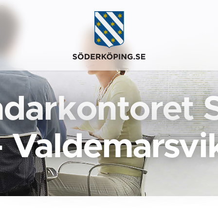
darkontoret 
- Valdemarsvi