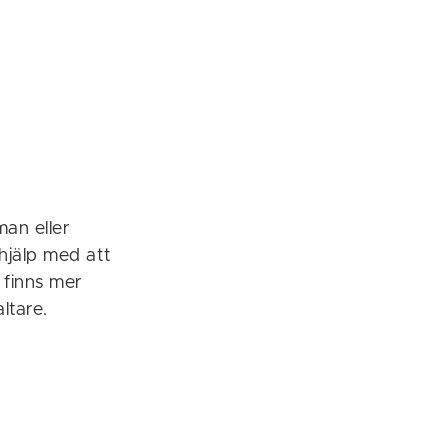
an eller
hjälp med att
 finns mer
ltare.