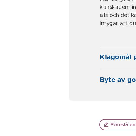
kunskapen finn
alls och det k
intygar att d
Klagomål p
Byte av go
Föreslå en