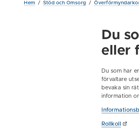
Hem
/
Stöd och Omsorg
/
Överförmyndarko
Du s
eller 
Du som har en
förvaltare uts
bevaka sin rät
information o
Informationsb
Rollkoll