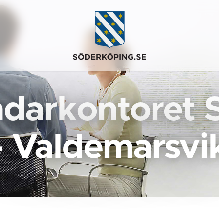
darkontoret 
- Valdemarsvi