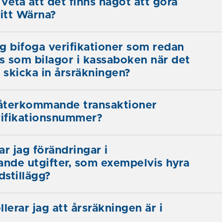
 veta att det finns något att göra
Mitt Wärna?
g bifoga verifikationer som redan
ts som bilagor i kassaboken när det
t skicka in årsräkningen?
 återkommande transaktioner
ifikationsnummer?
ar jag förändringar i
nde utgifter, som exempelvis hyra
dstillägg?
lerar jag att årsräkningen är i