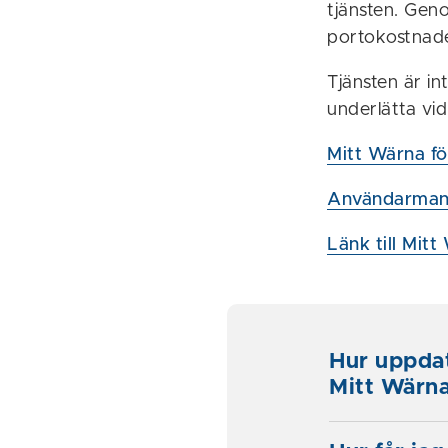
tjänsten. Gen
portokostnade
Tjänsten är in
underlätta vi
Mitt Wärna för
Användarmanu
Länk till Mit
Hur uppdat
Mitt Wärn