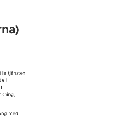
rna)
la tjänsten
a i
tt
ckning,
gång med