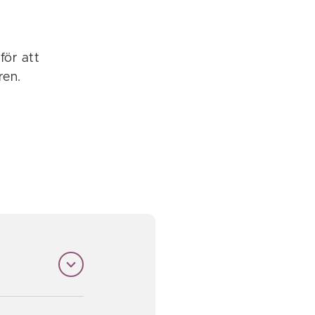
h
för att
ren.