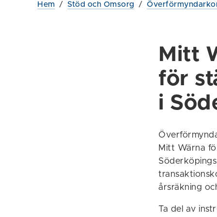
Hem
/
Stöd och Omsorg
/
Överförmyndarko
Mitt 
för st
i Söd
Överförmyndar
Mitt Wärna fö
Söderköpings 
transaktionsk
årsräkning oc
Ta del av ins