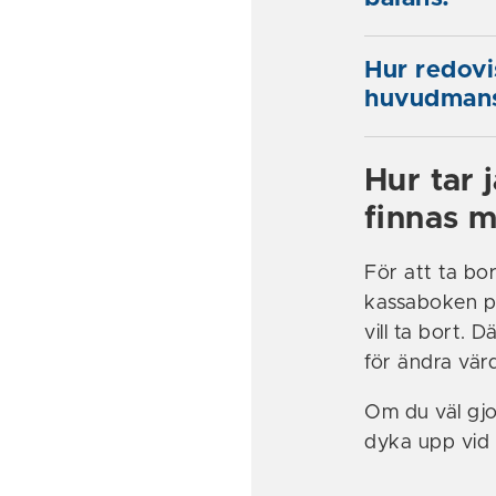
Hur redovis
huvudmans
Hur tar 
finnas 
För att ta bo
kassaboken på
vill ta bort. 
för ändra värd
Om du väl gj
dyka upp vid 