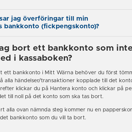
ar jag överföringar till min
 bankkonto (fickpengskonto)?
jag bort ett bankkonto som int
med i kassaboken?
rt ett bankkonto i Mitt Wärna behöver du först töm
 alla händelser/transaktioner kopplade till det kont
Därefter klickar du på Hantera konto och klickar på p
et till noll på det konto som ska tas bort.
ort alla ovan nämnda steg kommer nu en pappersko
det bankkonto som du vill ta bort.