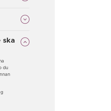
e ska
ma
o du
ennan
rg