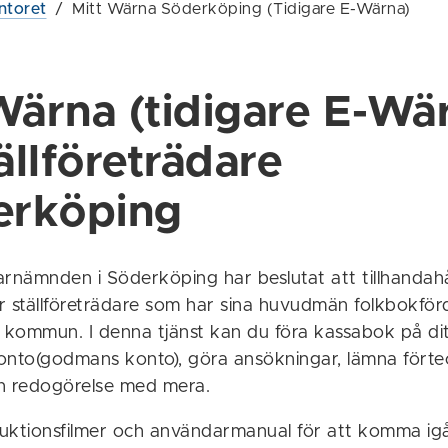
ntoret
/
Mitt Wärna Söderköping (Tidigare E-Wärna)
Wärna (tidigare E-Wä
ällföreträdare
erköping
nämnden i Söderköping har beslutat att tillhandahål
r ställföreträdare som har sina huvudmän folkbokförd
kommun. I denna tjänst kan du föra kassabok på di
onto(godmans konto), göra ansökningar, lämna förte
h redogörelse med mera.
truktionsfilmer och användarmanual för att komma i