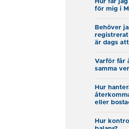
Hur får jag
för mig i 
Behöver ja
registrera
är dags at
Varför får
samma ver
Hur hanter
återkomma
eller bosta
Hur kontrol
balans?