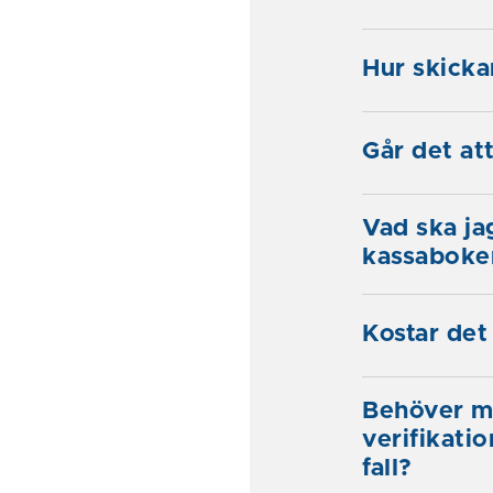
Hur skicka
Går det att
Vad ska ja
kassaboke
Kostar det
Behöver m
verifikati
fall?