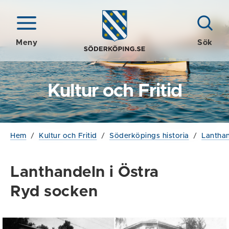
Meny
Sök
Kultur och Fritid
Hem
/
Kultur och Fritid
/
Söderköpings historia
/
Lantha
Lanthandeln i Östra
Ryd socken