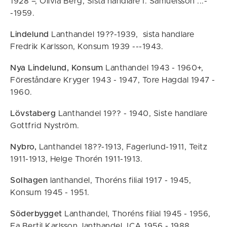
1928 –, Olivia Berg, Sista handlare I. Samuelsson ...-
-1959.
Lindelund
Lanthandel 19??-1939, sista handlare
Fredrik Karlsson, Konsum 1939 ---1943.
Nya Lindelund, Konsum
Lanthandel 1943 - 1960+,
Föreståndare Kryger 1943 - 1947, Tore Hagdal 1947 -
1960.
Lövstaberg
Lanthandel 19?? - 1940, Siste handlare
Gottfrid Nyström.
Nybro,
Lanthandel 18??-1913, Fagerlund-1911, Teitz
1911-1913, Helge Thorén 1911-1913.
Solhagen
lanthandel, Thoréns filial 1917 - 1945,
Konsum 1945 - 1951.
Söderbygget
Lanthandel, Thoréns filial 1945 - 1956,
Fa Bertil Karlsson, lanthandel, ICA 1956 - 1988.