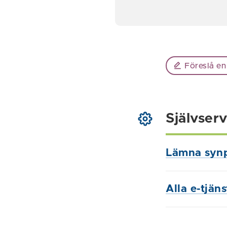
Föreslå en
Självserv
Lämna syn
Alla e-tjän