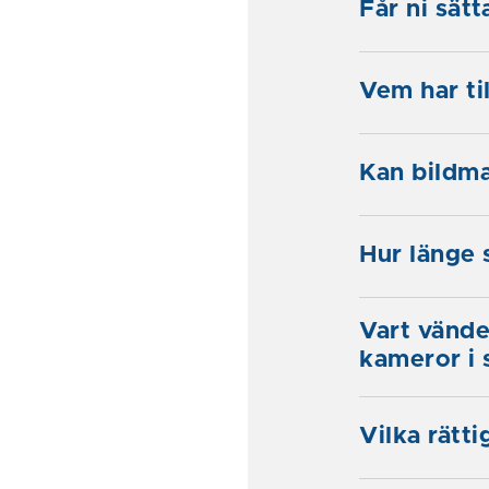
Får ni sätt
Vem har til
Kan bildmat
Hur länge 
Vart vände
kameror i 
Vilka rätti