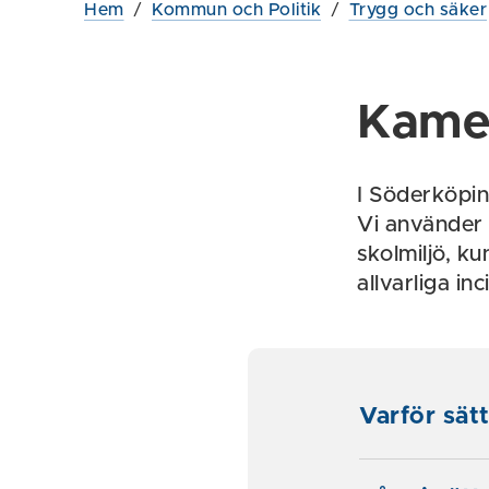
Hem
/
Kommun och Politik
/
Trygg och säker
Kame
I Söderköpi
Vi använder 
skolmiljö, k
allvarliga inc
Varför sät