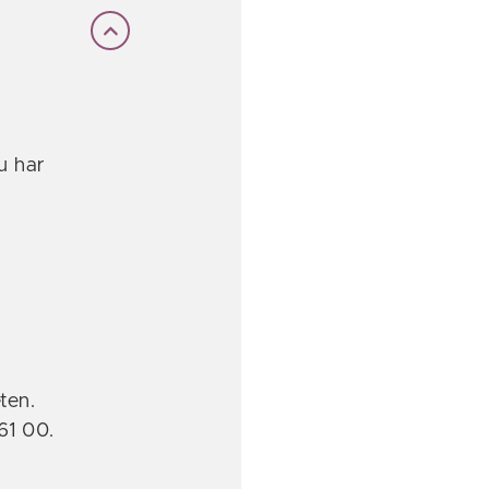
u har
ten.
61 00.