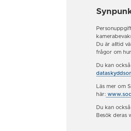
Synpunk
Personuppgift
kamerabevakni
Du är alltid
frågor om hur
Du kan också
dataskyddso
Läs mer om 
här:
www.sode
Du kan också 
Besök deras 