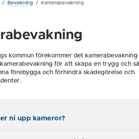
/
Bevakning
/
Kamerabevakning
rabevakning
ngs kommun förekommer det kamerabevakning v
kamerabevakning för att skapa en trygg och s
unna förebygga och förhindra skadegörelse och
identer.
ter ni upp kameror?