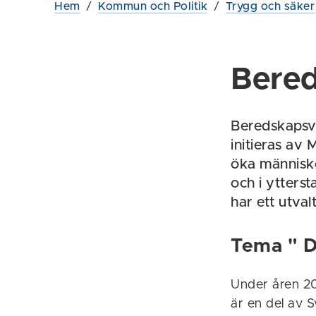
Hem
/
Kommun och Politik
/
Trygg och säker
Bere
Beredskapsve
initieras av
öka människo
och i ytterst
har ett utval
Tema " Du
Under åren 2
är en del av S