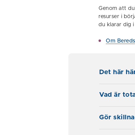
Genom att du 
resurser i bö
du klarar dig 
Om Bereds
Det här h
Vad är tot
Gör skillna