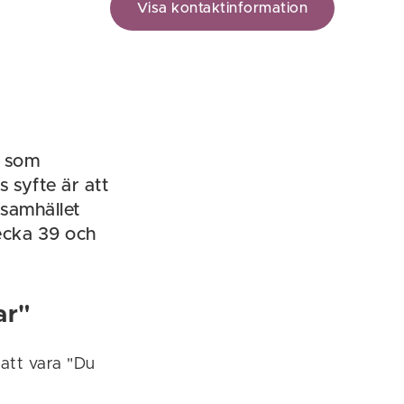
Visa kontaktinformation
j som
 syfte är att
 samhället
vecka 39 och
ar"
att vara "Du