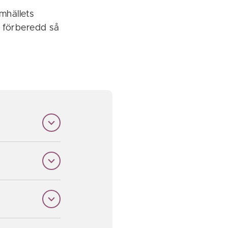
mhällets
a förberedd så