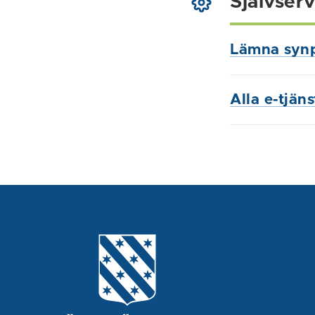
Självserv
Lämna syn
Alla e-tjän