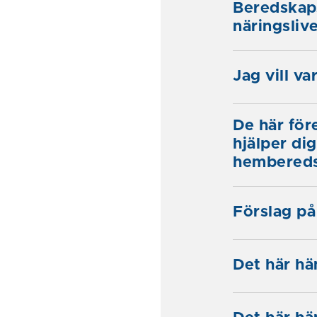
Beredskap
näringsliv
Jag vill v
De här för
hjälper di
hembered
Förslag på
Det här h