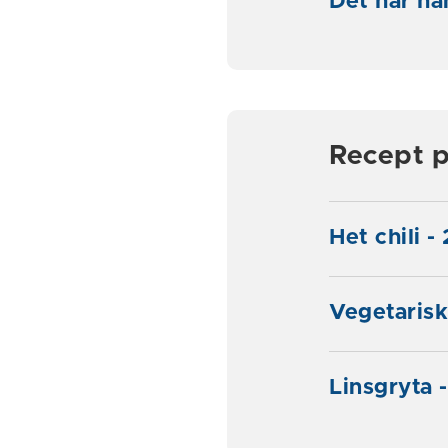
Det här h
Recept p
Het chili -
Vegetarisk
Linsgryta 