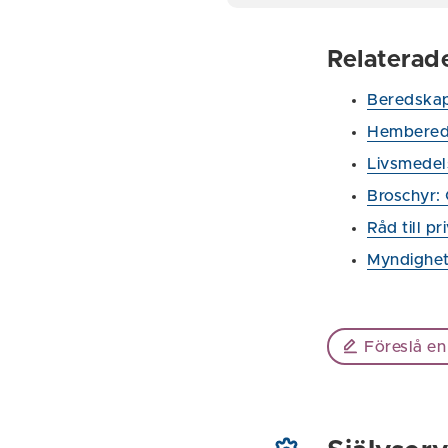
Relaterad
Beredska
Hembered
Livsmede
Broschyr:
Råd till p
Myndighet
Föreslå en