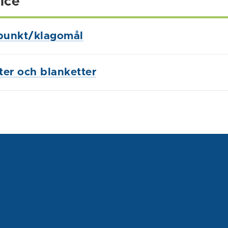
ice
punkt/klagomål
ster och blanketter