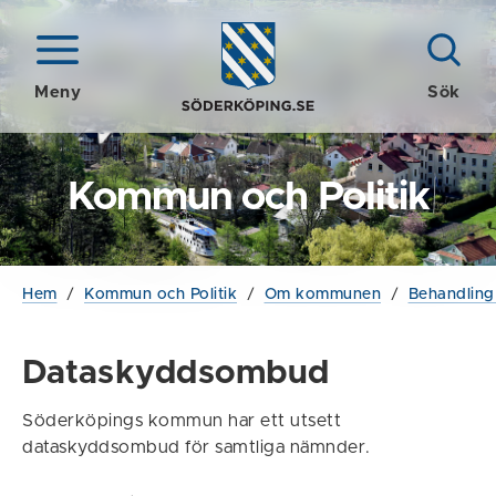
Meny
Sök
Kommun och Politik
Hem
/
Kommun och Politik
/
Om kommunen
/
Behandling
Dataskyddsombud
Söderköpings kommun har ett utsett
dataskyddsombud för samtliga nämnder.