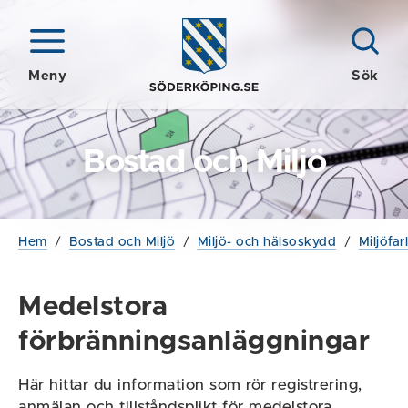
Meny
Sök
Bostad och Miljö
Hem
/
Bostad och Miljö
/
Miljö- och hälsoskydd
/
Miljöfa
Medelstora
förbränningsanläggningar
Här hittar du information som rör registrering,
anmälan och tillståndsplikt för medelstora