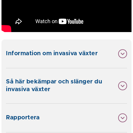
Information om invasiva växter
Så här bekämpar och slänger du
invasiva växter
Rapportera