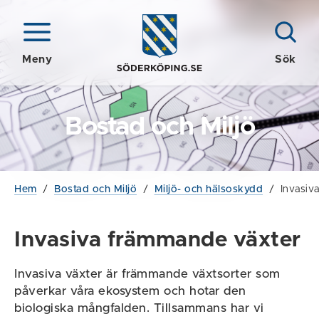
Meny
Sök
Bostad och Miljö
Hem
/
Bostad och Miljö
/
Miljö- och hälsoskydd
/
Invasiv
Invasiva främmande växter
Invasiva växter är främmande växtsorter som
påverkar våra ekosystem och hotar den
biologiska mångfalden. Tillsammans har vi