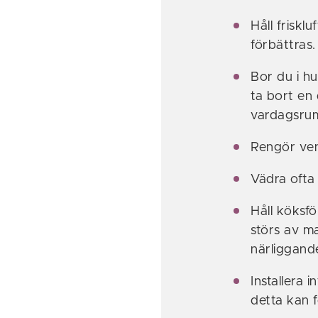
Håll friskl
förbättras.
Bor du i hu
ta bort en 
vardagsru
Rengör ven
Vädra ofta
Håll köksfö
störs av m
närliggand
Installera 
detta kan 