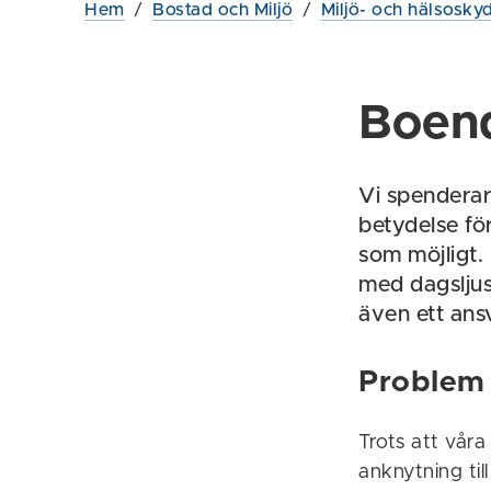
Hem
/
Bostad och Miljö
/
Miljö- och hälsosky
Boen
Vi spenderar 
betydelse för
som möjligt. 
med dagsljus
även ett ans
Problem 
Trots att vår
anknytning til