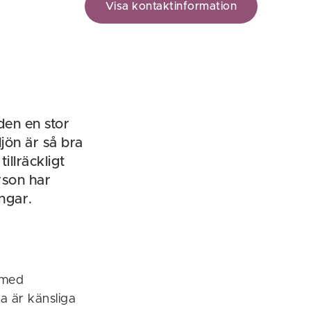
Visa kontaktinformation
den en stor
ljön är så bra
illräckligt
rson har
ngar.
 med
ta är känsliga