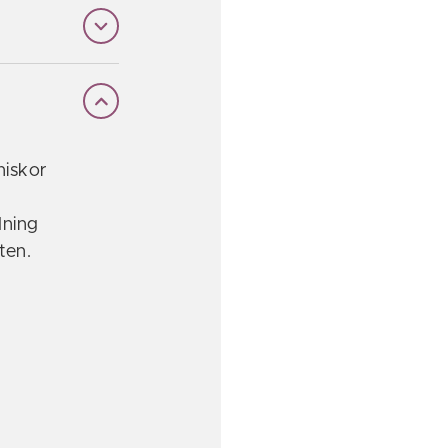
niskor
dning
ten.
r