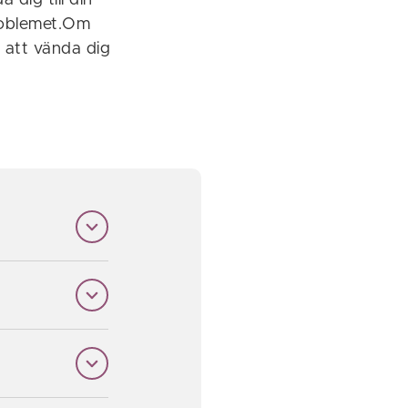
dig till din
problemet.Om
 att vända dig