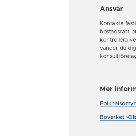
Ansvar
Kontakta fast
bostadsrätt p
kontrollera ve
vänder du dig 
konsultföretag
Mer inform
Folkhälsomynd
Boverket -Obl