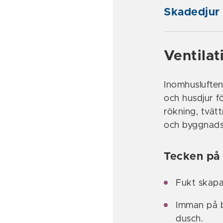
Skadedjur
Ventilat
Inomhusluften
och husdjur fö
rökning, tvät
och byggnadsm
Tecken på 
Fukt skapas
Imman på b
dusch.