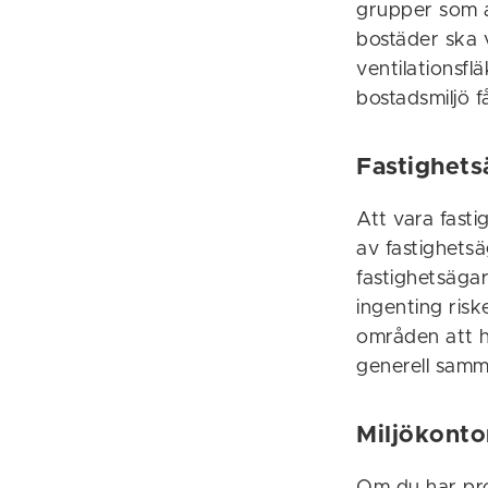
grupper som al
bostäder ska v
ventilationsflä
bostadsmiljö f
Fastighets
Att vara fasti
av fastighets
fastighetsäga
ingenting risk
områden att h
generell samma
Miljökonto