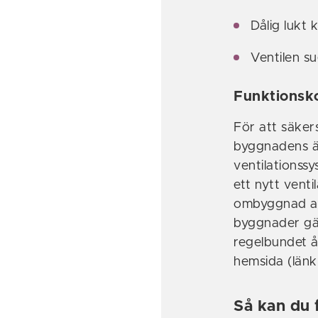
Dålig lukt 
Ventilen su
Funktionsko
För att säkers
byggnadens äg
ventilationssy
ett nytt venti
ombyggnad av 
byggnader gäll
regelbundet 
hemsida (länk
Så kan du f