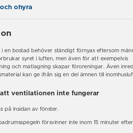
 och ohyra
ion
 i en bostad behöver ständigt förnyas eftersom män
rbrukar syret i luften, men även för att exempelvis
tning och matlagning skapar föroreningar. Även inre
aterial kan ge ifrån sig en del ämnen till inomhusluf
att ventilationen inte fungerar
 på insidan av fönster.
adrumsspegeln försvinner inte inom 15 minuter efte