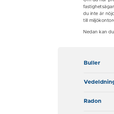
Om du har pro
fastighetsäga
du inte är nö
till miljökont
Nedan kan du 
Buller
Vedeldnin
Radon