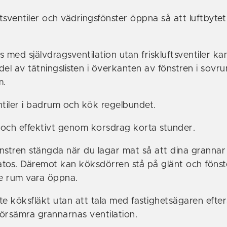
uftsventiler och vädringsfönster öppna så att luftbytet
s med självdragsventilation utan friskluftsventiler ka
del av tätningslisten i överkanten av fönstren i sovr
m.
tiler i badrum och kök regelbundet.
 och effektivt genom korsdrag korta stunder.
nstren stängda när du lagar mat så att dina grannar 
atos. Däremot kan köksdörren stå på glänt och fönste
e rum vara öppna.
inte köksfläkt utan att tala med fastighetsägaren eft
försämra grannarnas ventilation.