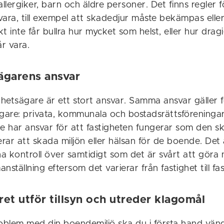
lergiker, barn och äldre personer. Det finns regler fö
ara, till exempel att skadedjur måste bekämpas eller
kt inte får bullra hur mycket som helst, eller hur drag
år vara.
ägarens ansvar
ghetsägare är ett stort ansvar. Samma ansvar gäller f
ägare: privata, kommunala och bostadsrättsföreninga
re har ansvar för att fastigheten fungerar som den s
erar att skada miljön eller hälsan för de boende. De
a kontroll över samtidigt som det är svårt att göra
nställning eftersom det varierar från fastighet till fas
ret utför tillsyn och utreder klagomål