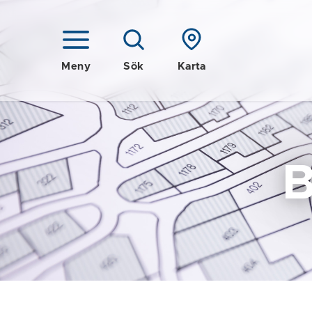
Meny
Sök
Karta
B