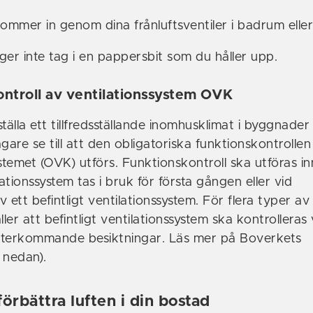
kommer in genom dina frånluftsventiler i badrum elle
ger inte tag i en pappersbit som du håller upp.
ntroll av ventilationssystem OVK
tälla ett tillfredsställande inomhusklimat i byggnader
are se till att den obligatoriska funktionskontrollen
stemet (OVK) utförs. Funktionskontroll ska utföras i
lationssystem tas i bruk för första gången eller vid
ett befintligt ventilationssystem. För flera typer av
er att befintligt ventilationssystem ska kontrolleras 
återkommande besiktningar. Läs mer på Boverkets
 nedan).
örbättra luften i din bostad