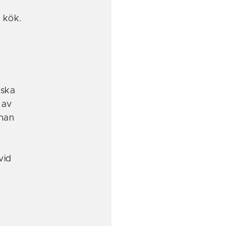
r kök.
 ska
 av
nnan
vid