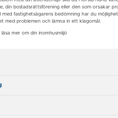
blem med din boendemiljö ska du i första hand vända 
re, din bostadsrättsförening eller den som orsakar 
jd med fastighetsägarens bedömning har du möjlighet
oret med problemen och lämna in ett klagomål.
läsa mer om din inomhusmiljö
g