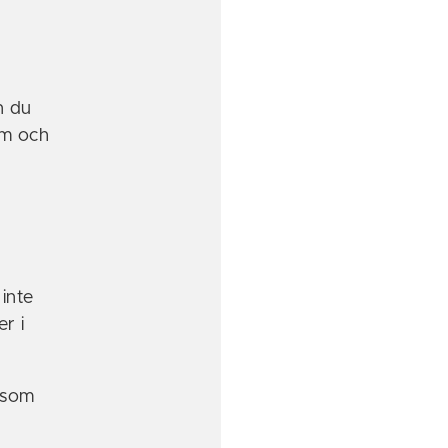
n du
um och
inte
r i
ersom