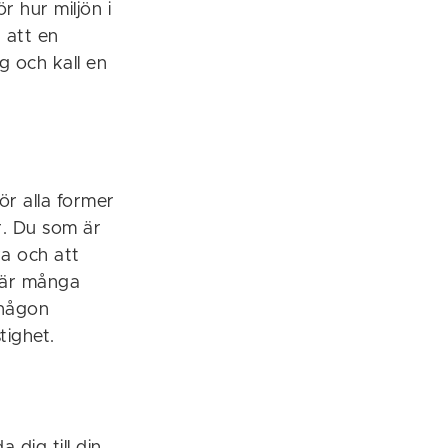
r hur miljön i
 att en
ig och kall en
ör alla former
r. Du som är
ka och att
t är många
 någon
tighet.