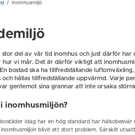
dd
/
Inomhusmiljö
demiljö
stor del av vår tid inomhus och just därför har 
 hur vi mår. Det är därför viktigt att inomhusmi
En bostad ska ha tillfredställande luftomväxling, t
 och hållas tillfredställande uppvärmd. Varje pe
var gentemot sina grannar att inte orsaka störni
i inomhusmiljön?
a bostäder idag har en hög standard har hälsobesvär
l inomhusmiljön blivit ett stort problem. Särskilt utsat