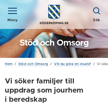
Meny
Sök
Stöd och Omsorg
Hem
/
Stöd och Omsorg
/
Vill du göra en insats?
/
Vi sök
Vi söker familjer till
uppdrag som jourhem
i beredskap