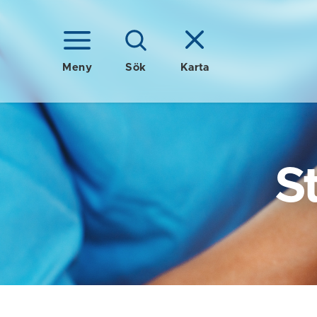
Meny
Sök
Karta
S