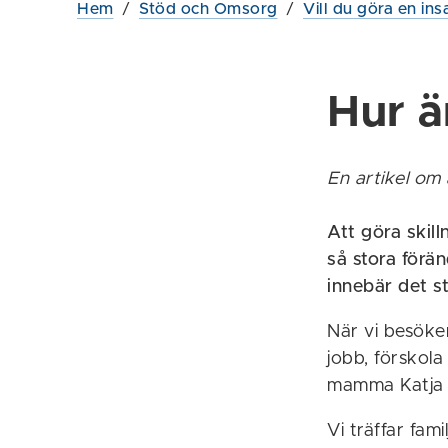
Hem
/
Stöd och Omsorg
/
Vill du göra en ins
Hur ä
En artikel om 
Att göra skil
så stora förän
innebär det st
När vi besöke
jobb, förskol
mamma Katja pe
Vi träffar fam