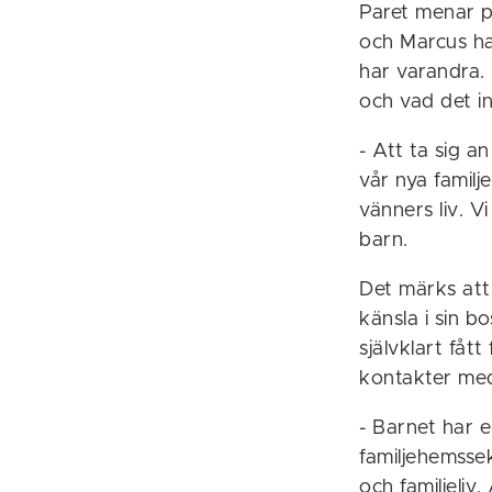
Paret menar på
och Marcus ha
har varandra. 
och vad det in
- Att ta sig an
vår nya familj
vänners liv. V
barn.
Det märks att
känsla i sin 
självklart fåt
kontakter me
- Barnet har 
familjehemssek
och familjeliv