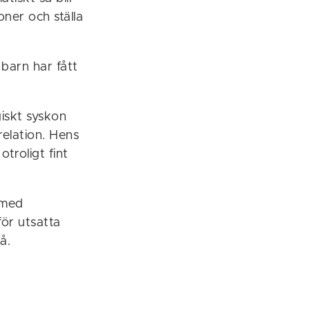
oner och ställa
 barn har fått
giskt syskon
relation. Hens
troligt fint
 med
för utsatta
å.