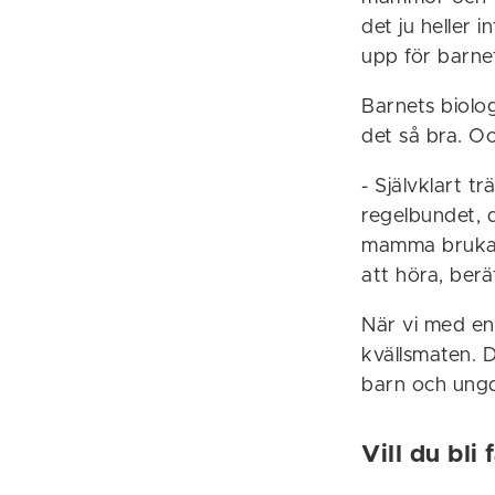
det ju heller i
upp för barne
Barnets biolog
det så bra. O
- Självklart t
regelbundet, d
mamma brukar 
att höra, berä
När vi med en
kvällsmaten. D
barn och ungd
Vill du bli