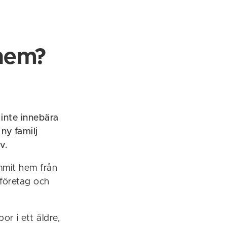
ehem?
inte innebära
ny familj
v.
mmit hem från
 företag och
or i ett äldre,