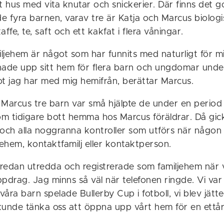
t hus med vita knutar och snickerier. Där finns det 
 fyra barnen, varav tre är Katja och Marcus biologi
ffe, te, saft och ett kakfat i flera våningar.
iljehem är något som har funnits med naturligt för m
nade upp sitt hem för flera barn och ungdomar und
ot jag har med mig hemifrån, berättar Marcus.
 Marcus tre barn var små hjälpte de under en period
som tidigare bott hemma hos Marcus föräldrar. Då gi
er och alla noggranna kontroller som utförs när någo
iljehem, kontaktfamilj eller kontaktperson.
 redan utredda och registrerade som familjehem när v
ppdrag. Jag minns så väl när telefonen ringde. Vi va
 våra barn spelade Bullerby Cup i fotboll, vi blev jät
kunde tänka oss att öppna upp vårt hem för en ettår