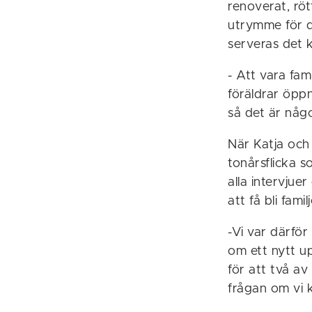
renoverat, röt
utrymme för de
serveras det ka
- Att vara fam
föräldrar öpp
så det är någ
När Katja och
tonårsflicka 
alla intervju
att få bli fam
-Vi var därför
om ett nytt u
för att två av
frågan om vi 