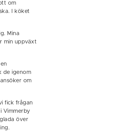
gott om
ska. I köket
ig. Mina
er min uppväxt
 en
ck de igenom
n ansöker om
i fick frågan
r i Vimmerby
teglada över
ing.