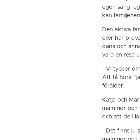
egen säng, eg
kan familjehem
Den aktiva fam
eller har prov
dans och anna
vara en resa 
- Vi tycker om
Att få höra ”j
förälder.
Katja och Marc
mammor och tv
och att de i l
- Det finns ju
mammor och tv