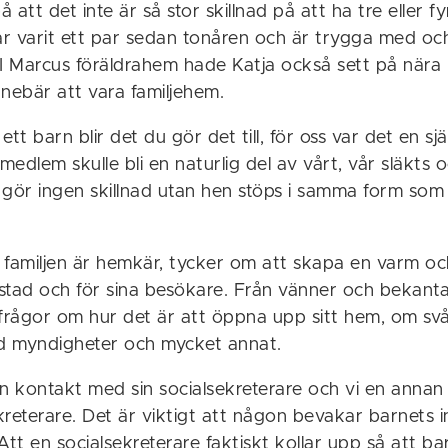
 att det inte är så stor skillnad på att ha tre eller f
r varit ett par sedan tonåren och är trygga med oc
I Marcus föräldrahem hade Katja också sett på nära h
nebär att vara familjehem.
 ett barn blir det du gör det till, för oss var det en sj
emedlem skulle bli en naturlig del av vårt, vår släkts 
i gör ingen skillnad utan hen stöps i samma form som
 familjen är hemkär, tycker om att skapa en varm och
bostad och för sina besökare. Från vänner och bekant
t frågor om hur det är att öppna upp sitt hem, om svå
d myndigheter och mycket annat.
en kontakt med sin socialsekreterare och vi en anna
reterare. Det är viktigt att någon bevakar barnets i
. Att en socialsekreterare faktiskt kollar upp så att b