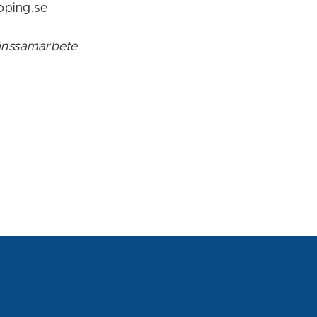
oping.se
länssamarbete