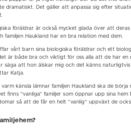
nte dramatiskt. Det gäller att anpassa sig efter situati
t.
iska föräldrar är också mycket glada över att deras
ch familjen Haukland har en bra relation med dem.
räffar vårt barn sina biologiska föräldrar och ett biolo
et är både bra och viktigt för oss alla att de har en 
säga att hon älskar mig och det känns naturligtvis o
ttar Katja.
 varm känsla lämnar familjen Haukland ska de börja
et finns ”vanliga” familjer som öppnar upp sina hem 
omar så att de får en helt ”vanlig” uppväxt de ocks
 familjehem?