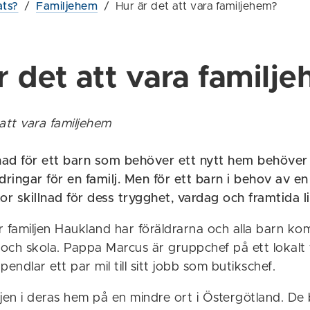
ats?
/
Familjehem
/
Hur är det att vara familjehem?
r det att vara familj
att vara familjehem
lnad för ett barn som behöver ett nytt hem behöver 
dringar för en familj. Men för ett barn i behov av en 
or skillnad för dess trygghet, vardag och framtida li
r familjen Haukland har föräldrarna och alla barn ko
a och skola. Pappa Marcus är gruppchef på ett lokalt
ndlar ett par mil till sitt jobb som butikschef.
iljen i deras hem på en mindre ort i Östergötland. De b