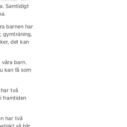
a. Samtidigt
na.
yra barnen har
y, gymträning,
ker, det kan
a våra barn.
 du kan få som
 har två
i framtiden
on har två
tiskt så blir