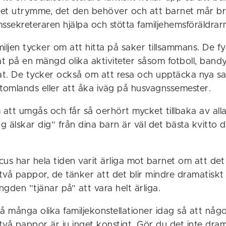
et utrymme, det den behöver och att barnet mår br
ssekreteraren hjälpa och stötta familjehemsföräldrar
iljen tycker om att hitta på saker tillsammans. De f
at på en mängd olika aktiviteter såsom fotboll, band
t. De tycker också om att resa och upptäcka nya sa
utomlands eller att åka iväg på husvagnssemester.
 att umgås och får så oerhört mycket tillbaka av all
ag älskar dig” från dina barn är väl det bästa kvitto
us har hela tiden varit ärliga mot barnet om att det
å pappor, de tänker att det blir mindre dramatiskt 
ängden ”tjänar på” att vara helt ärliga.
 så många olika familjekonstellationer idag så att någ
å pappor är ju inget konstigt. Gör du det inte drama