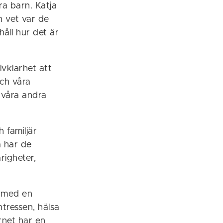
yra barn. Katja
h vet var de
åll hur det är
älvklarhet att
och våra
 våra andra
 familjär
a har de
righeter,
n med en
ntressen, hälsa
arnet har en